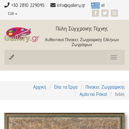
+30 2810 229045
info@gallery.gr
el
EUR
Πύλη Σύγχρονης Τέχνης
Αυθεντικοί Πίνακες Ζωγραφικής Ελλήνων
Ζωγράφων
Toggle
navigat
Αρχική
Όλα τα Έργα
Πίνακες Ζωγραφικής
Αμάντια Ρόκαϊ
Ινδός