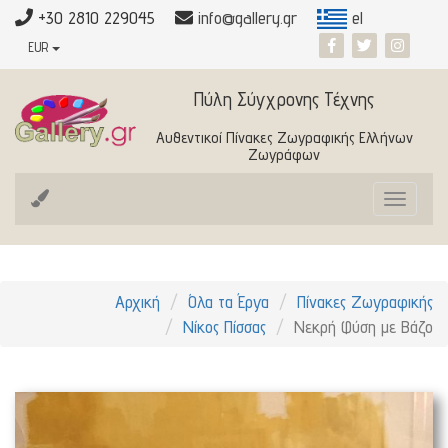
+30 2810 229045
info@gallery.gr
el
EUR
Πύλη Σύγχρονης Τέχνης
Αυθεντικοί Πίνακες Ζωγραφικής Ελλήνων
Ζωγράφων
Toggle
navigat
Αρχική
Όλα τα Έργα
Πίνακες Ζωγραφικής
Νίκος Πίσσας
Νεκρή Φύση με Βάζο