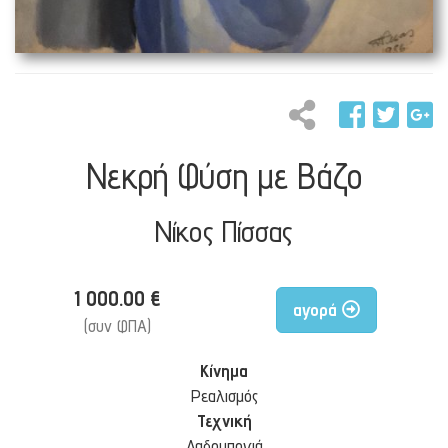
Νεκρή Φύση με Βάζο
Νίκος Πίσσας
1 000.00 €
αγορά
(συν ΦΠΑ)
Κίνημα
Ρεαλισμός
Τεχνική
Λαδομπογιά