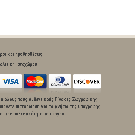
ροι και προϋποθέσεις
ολιτική ιστοχώρου
ια όλους τους Αυθεντικούς Πίνακες Ζωγραφικής
αίρνετε πιστοποίηση για το γνήσιο της υπογραφής
αι την αυθεντικότητα του έργου.