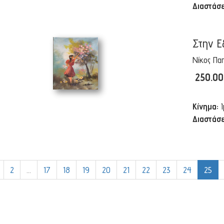
Διαστάσε
Στην Ε
Νίκος Πα
250.0
Κίνημα:
Διαστάσε
2
...
17
18
19
20
21
22
23
24
25