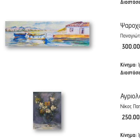
Διαστάσε
Ψαροχώ
Παναγιώτ
300.0
Κίνημα:
Διαστάσε
Αγριολ
Νίκος Πα
250.0
Κίνημα: