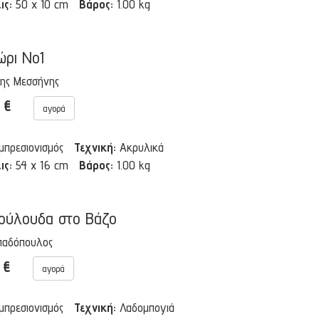
ις:
50 x 10 cm
Βάρος:
1.00 kg
ρι Νο1
ης Μεσσήνης
0 €
αγορά
Ιμπρεσιονισμός
Τεχνική:
Ακρυλικά
ις:
54 x 16 cm
Βάρος:
1.00 kg
ούλουδα στο Βάζο
παδόπουλος
0 €
αγορά
Ιμπρεσιονισμός
Τεχνική:
Λαδομπογιά