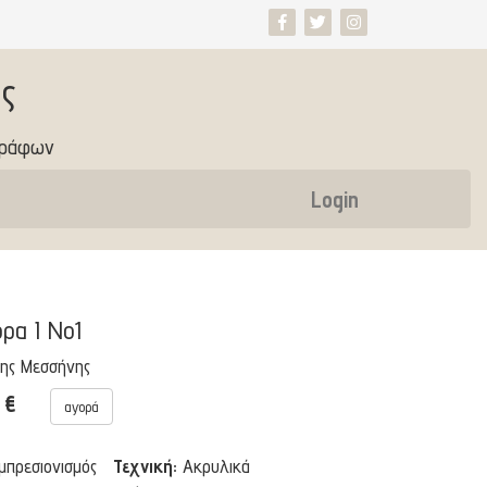
ς
γράφων
Login
όρα I No1
ης Μεσσήνης
0 €
αγορά
Ιμπρεσιονισμός
Τεχνική:
Ακρυλικά