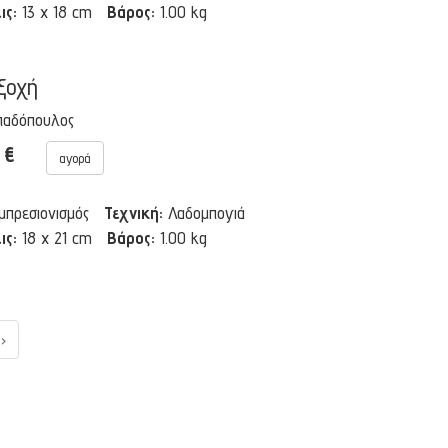
ις:
13 x 18 cm
Βάρος:
1.00 kg
ξοχή
παδόπουλος
0 €
αγορά
Ιμπρεσιονισμός
Τεχνική:
Λαδομπογιά
ις:
18 x 21 cm
Βάρος:
1.00 kg
›