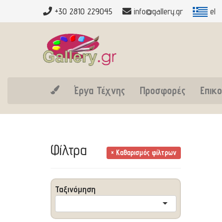
+30 2810 229045
info@gallery.gr
el
Έργα Τέχνης
Προσφορές
Επικο
Φίλτρα
× Καθαρισμός φίλτρων
Ταξινόμηση