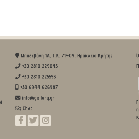
Μπαξεβάνη 1Α, Τ.Κ. 71409, Ηράκλειο Κρήτης
Ό
+30 2810 229045
Π
+30 2810 225593
+30 6944 626987
info@gallery.gr
οί
Γ
Chat
π
κ