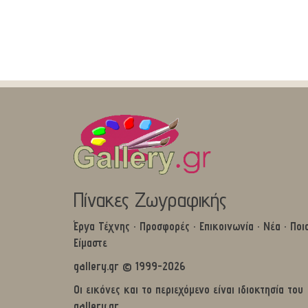
Πίνακες Ζωγραφικής
Έργα Τέχνης
·
Προσφορές
·
Επικοινωνία
·
Νέα
·
Ποι
Είμαστε
gallery.gr © 1999-2026
Οι εικόνες και το περιεχόμενο είναι ιδιοκτησία του
gallery.gr