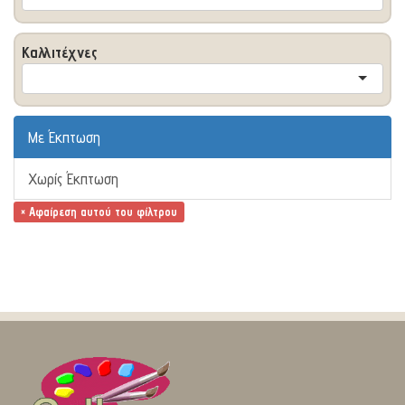
Καλλιτέχνες
Με Έκπτωση
Χωρίς Έκπτωση
× Αφαίρεση αυτού του φίλτρου