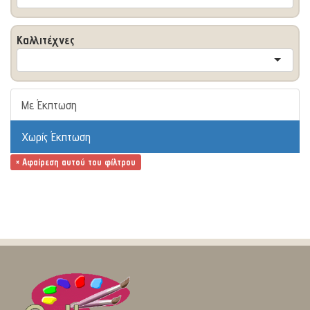
Καλλιτέχνες
Με Έκπτωση
Χωρίς Έκπτωση
× Αφαίρεση αυτού του φίλτρου