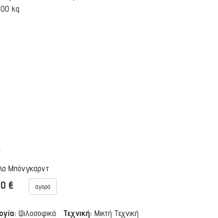
.00 kg
ς
λα Μπόνγκαρντ
00 €
αγορά
ογία:
Φιλοσοφικά
Τεχνική:
Μικτή Τεχνική