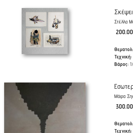
Σκέψει
Στέλλα Μ
200.0
Θεματολ
Τεχνική:
Βάρος:
1
Εσωτερ
Μάιρα Σ
300.0
Θεματολ
Τεχνική: