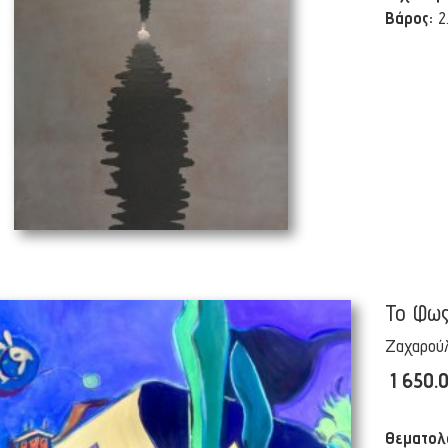
Βάρος:
2
Το Φω
Ζαχαρού
1 650.
Θεματολ