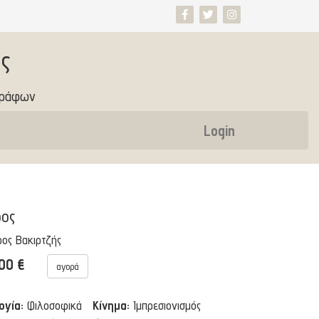
ς
γράφων
Login
ος
ος Βακιρτζής
.00 €
αγορά
ογία:
Φιλοσοφικά
Κίνημα:
Ιμπρεσιονισμός