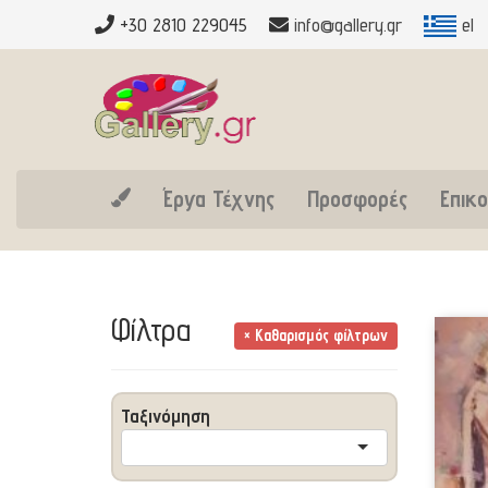
+30 2810 229045
info@gallery.gr
el
Έργα Τέχνης
Προσφορές
Επικο
Φίλτρα
× Καθαρισμός φίλτρων
Ταξινόμηση