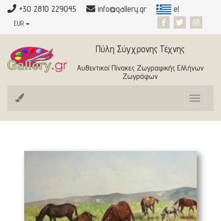
+30 2810 229045
info@gallery.gr
el
EUR
Πύλη Σύγχρονης Τέχνης
Αυθεντικοί Πίνακες Ζωγραφικής Ελλήνων
Ζωγράφων
Toggle
navigat