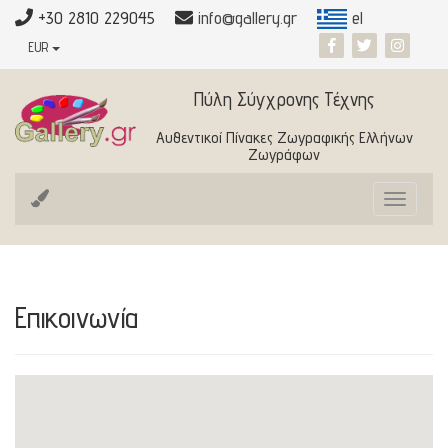
+30 2810 229045
info@gallery.gr
el
EUR
Πύλη Σύγχρονης Τέχνης
Αυθεντικοί Πίνακες Ζωγραφικής Ελλήνων
Ζωγράφων
Toggle
navigat
Επικοινωνία