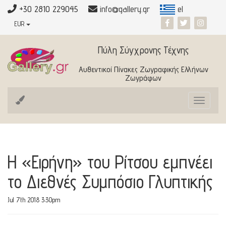
+30 2810 229045
info@gallery.gr
el
EUR
Πύλη Σύγχρονης Τέχνης
Αυθεντικοί Πίνακες Ζωγραφικής Ελλήνων
Ζωγράφων
Toggle
navigat
Η «Ειρήνη» του Ρίτσου εμπνέει
το Διεθνές Συμπόσιο Γλυπτικής
Jul 7th 2018 3:30pm