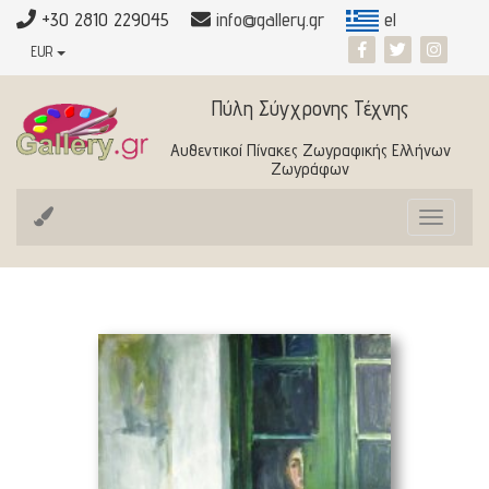
+30 2810 229045
info@gallery.gr
el
EUR
Πύλη Σύγχρονης Τέχνης
Αυθεντικοί Πίνακες Ζωγραφικής Ελλήνων
Ζωγράφων
Toggle
navigat