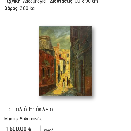
Τεχνική:
Λαδομπογιά
Διαστάσεις:
60 x 90 cm
Βάρος:
2.00 kg
Το παλιό Ηράκλειο
Μπότης Θαλασσινός
1 600.00 €
αγορά