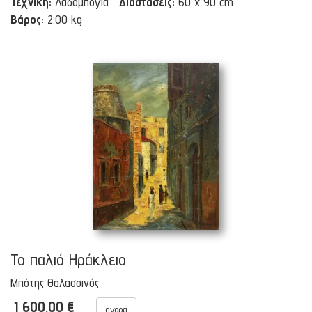
Τεχνική:
Λαδομπογιά
Διαστάσεις:
60 x 90 cm
Βάρος:
2.00 kg
Το παλιό Ηράκλειο
Μπότης Θαλασσινός
1 600.00 €
αγορά