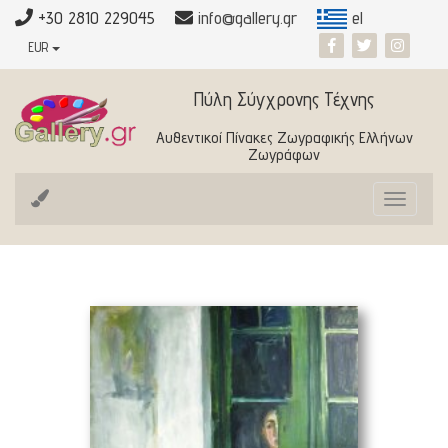
+30 2810 229045
info@gallery.gr
el
EUR
Πύλη Σύγχρονης Τέχνης
Αυθεντικοί Πίνακες Ζωγραφικής Ελλήνων
Ζωγράφων
Toggle
navigat