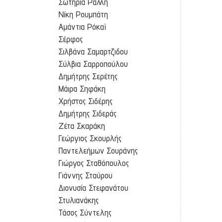
Σωτηρία Ράλλη
Νίκη Ρουμπάτη
Αμάντια Ρόκαϊ
Σέρφος
Σιλβάνα Σαμαρτζιδου
Σύλβια Σαρροπούλου
Δημήτρης Σερέτης
Μάιρα Σηφάκη
Χρήστος Σιδέρης
Δημήτρης Σιδεράς
Ζέτα Σκαράκη
Γεώργιος Σκουρλής
Παντελεήμων Σουράνης
Γιώργος Σταθόπουλος
Γιάννης Σταύρου
Διονυσία Στεφανάτου
Στυλιανάκης
Τάσος Σύντελης