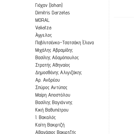
Γιόχαν (Johan)
Dimitris Darzetas
MORAL
Valiatza
Άγγελος
Παβλιτσένκο-Τσατσάκη Έλενα
Μιχάλης Αβραμίδης
Βασίλης Αδαμόπουλος
Στρατής Αθηναίος
Δημοσθένης Αλιγιζάκης
Αρ. Ανδρέου
Αποχαιρετ
Σπύρος Αντύπας
Μαίρη Αποστόλου
Βασίλης Βαγιάννης
Κική Βαθυπέτρου
Ι. Βακαλός
Καίτη Βακιρτζή
Αθανάσιος Βακιρτζής