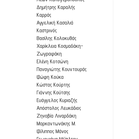
Δημήτρης Καραλής
Καρράς
Αγγελική Κασαλιά
Καστρινός
Βασίλης Κολοκυθάς
Χαρίκλεια Κοσμαδάκη-
Ζωγραφάκη
Ελένη Κοτσώνη
Παναγιώτης Κουντουράς
Φώφη Κούκα
Κώστας Κούρτης
Γιάννης Κούτσης
Ευάγγελος Κυριαζής
Απόστολος Λευκάδιος
Ζηνοβία Λιναρδάκη
Μαρκαντωνάκης Μ.
Φίλιππος Μάνος
Γεωργιάνα Μέϊπλτον