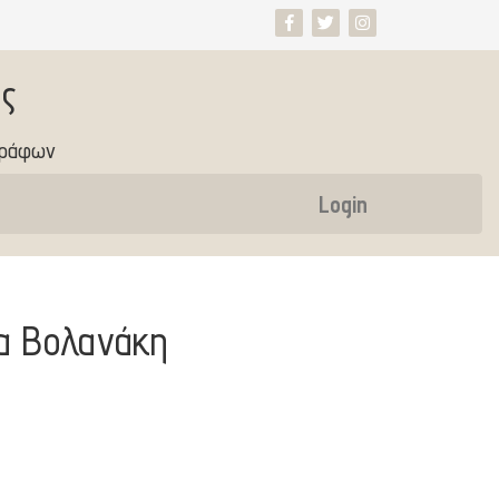
ς
γράφων
Login
α Βολανάκη