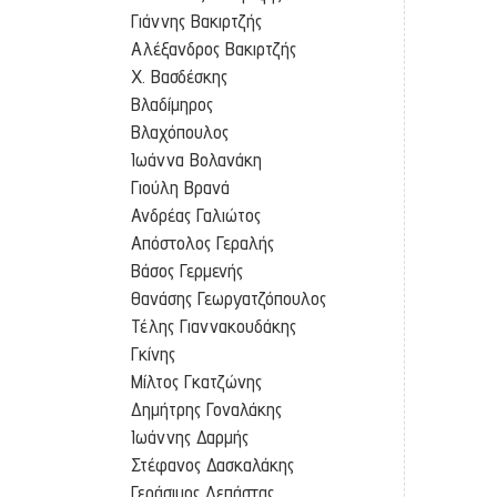
Γιάννης Βακιρτζής
Αλέξανδρος Βακιρτζής
Χ. Βασδέσκης
Βλαδίμηρος
Βλαχόπουλος
Ιωάννα Βολανάκη
Γιούλη Βρανά
Ανδρέας Γαλιώτος
Απόστολος Γεραλής
Βάσος Γερμενής
Θανάσης Γεωργατζόπουλος
Τέλης Γιαννακουδάκης
Γκίνης
Μίλτος Γκατζώνης
Δημήτρης Γοναλάκης
Ιωάννης Δαρμής
Στέφανος Δασκαλάκης
Γεράσιμος Δεπάστας