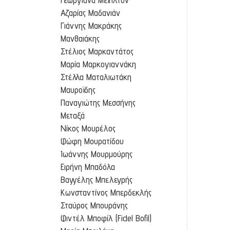
Αζαρίας Μαδανιάν
Γιάννης Μακράκης
Μανθαιάκης
Στέλιος Μαρκαντάτος
Μαρία Μαρκογιαννάκη
Στέλλα Ματαλιωτάκη
Μαυροϊδης
Παναγιώτης Μεσσήνης
Μεταξά
Νίκος Μουρέλος
Φώφη Μουρατίδου
Ιωάννης Μουρμούρης
Ειρήνη Μπαδόλα
Βαγγέλης Μπελεγρής
Κωνσταντίνος Μπερδεκλής
Σταύρος Μπουράνης
Φιντέλ Μποφίλ (Fidel Bofil)