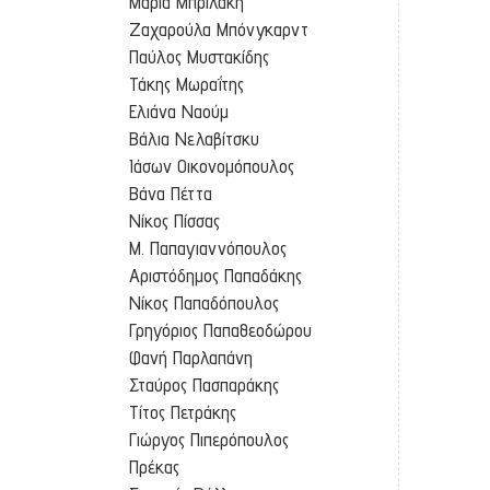
Μαρία Μπριλάκη
Ζαχαρούλα Μπόνγκαρντ
Παύλος Μυστακίδης
Τάκης Μωραΐτης
Ελιάνα Ναούμ
Βάλια Νελαβίτσκυ
Ιάσων Οικονομόπουλος
Βάνα Πέττα
Νίκος Πίσσας
Μ. Παπαγιαννόπουλος
Αριστόδημος Παπαδάκης
Νίκος Παπαδόπουλος
Γρηγόριος Παπαθεοδώρου
Φανή Παρλαπάνη
Σταύρος Πασπαράκης
Τίτος Πετράκης
Γιώργος Πιπερόπουλος
Πρέκας