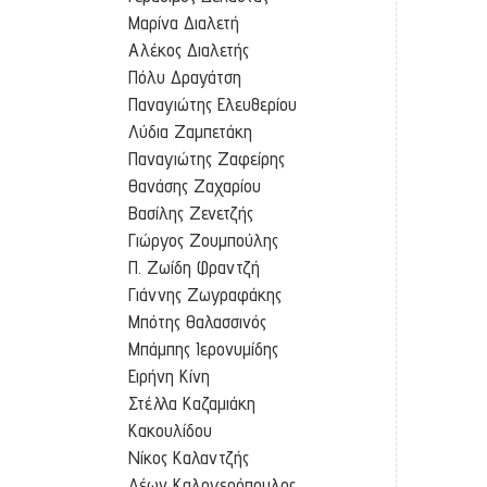
Μαρίνα Διαλετή
Αλέκος Διαλετής
Πόλυ Δραγάτση
Παναγιώτης Ελευθερίου
Λύδια Ζαμπετάκη
Παναγιώτης Ζαφείρης
Θανάσης Ζαχαρίου
Βασίλης Ζενετζής
Γιώργος Ζουμπούλης
Π. Ζωίδη Φραντζή
Γιάννης Ζωγραφάκης
Μπότης Θαλασσινός
Μπάμπης Ιερονυμίδης
Ειρήνη Κίνη
Στέλλα Καζαμιάκη
Κακουλίδου
Νίκος Καλαντζής
Λέων Καλογερόπουλος