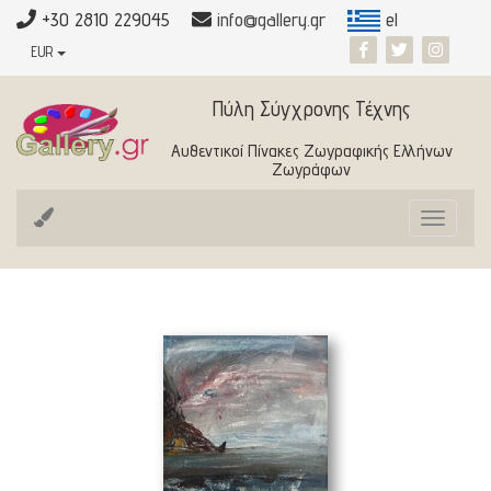
+30 2810 229045
info@gallery.gr
el
EUR
Πύλη Σύγχρονης Τέχνης
Αυθεντικοί Πίνακες Ζωγραφικής Ελλήνων
Ζωγράφων
Toggle
navigat