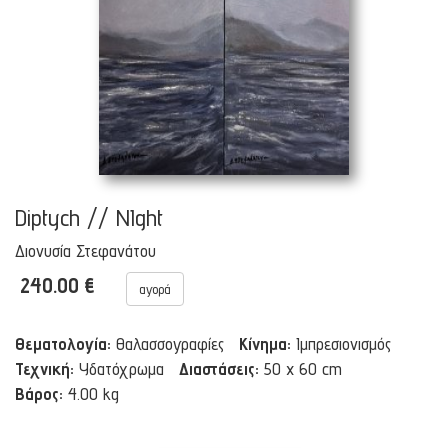
Diptych // NIght
Διονυσία Στεφανάτου
240.00 €
αγορά
Θεματολογία:
Θαλασσογραφίες
Κίνημα:
Ιμπρεσιονισμός
Τεχνική:
Υδατόχρωμα
Διαστάσεις:
50 x 60 cm
Βάρος:
4.00 kg