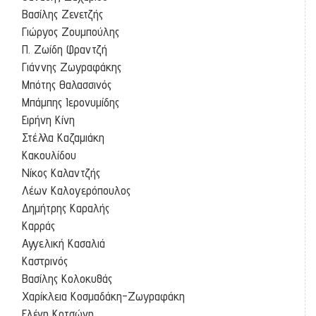
Βασίλης Ζενετζής
Γιώργος Ζουμπούλης
Π. Ζωίδη Φραντζή
Γιάννης Ζωγραφάκης
Μπότης Θαλασσινός
Μπάμπης Ιερονυμίδης
Ειρήνη Κίνη
Στέλλα Καζαμιάκη
Κακουλίδου
Νίκος Καλαντζής
Λέων Καλογερόπουλος
Δημήτρης Καραλής
Καρράς
Αγγελική Κασαλιά
Καστρινός
Βασίλης Κολοκυθάς
Χαρίκλεια Κοσμαδάκη-Ζωγραφάκη
Ελένη Κοτσώνη