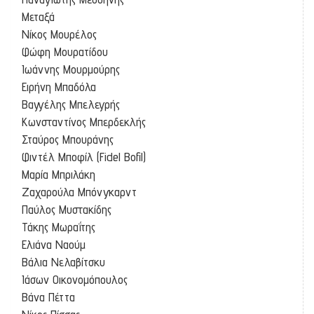
Μεταξά
Νίκος Μουρέλος
Φώφη Μουρατίδου
Ιωάννης Μουρμούρης
Ειρήνη Μπαδόλα
Βαγγέλης Μπελεγρής
Κωνσταντίνος Μπερδεκλής
Σταύρος Μπουράνης
Φιντέλ Μποφίλ (Fidel Bofil)
Μαρία Μπριλάκη
Ζαχαρούλα Μπόνγκαρντ
Παύλος Μυστακίδης
Τάκης Μωραΐτης
Ελιάνα Ναούμ
Βάλια Νελαβίτσκυ
Ιάσων Οικονομόπουλος
Βάνα Πέττα