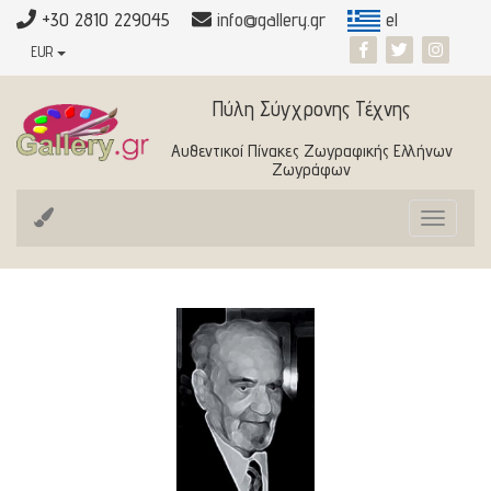
+30 2810 229045
info@gallery.gr
el
EUR
Πύλη Σύγχρονης Τέχνης
Αυθεντικοί Πίνακες Ζωγραφικής Ελλήνων
Ζωγράφων
Toggle
navigat