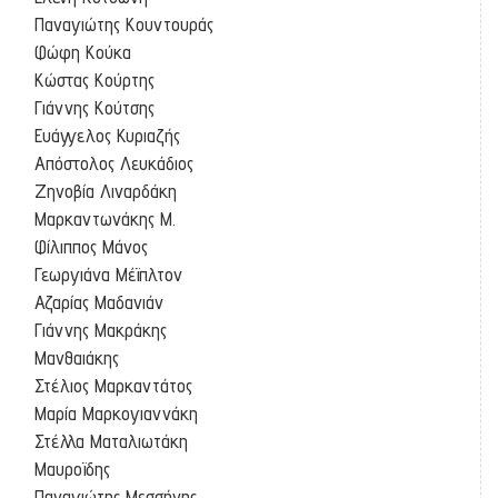
Παναγιώτης Κουντουράς
Φώφη Κούκα
Κώστας Κούρτης
Γιάννης Κούτσης
Ευάγγελος Κυριαζής
Απόστολος Λευκάδιος
Ζηνοβία Λιναρδάκη
Μαρκαντωνάκης Μ.
Φίλιππος Μάνος
Γεωργιάνα Μέϊπλτον
Αζαρίας Μαδανιάν
Γιάννης Μακράκης
Μανθαιάκης
Στέλιος Μαρκαντάτος
Μαρία Μαρκογιαννάκη
Στέλλα Ματαλιωτάκη
Μαυροϊδης
Παναγιώτης Μεσσήνης