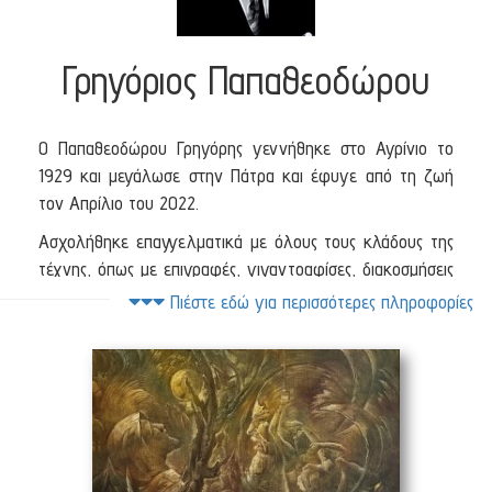
Γρηγόριος Παπαθεοδώρου
Ο Παπαθεοδώρου Γρηγόρης γεννήθηκε στο Αγρίνιο το
1929 και μεγάλωσε στην Πάτρα και έφυγε από τη ζωή
τον Απρίλιο του 2022.
Ασχολήθηκε επαγγελματικά με όλους τους κλάδους της
τέχνης, όπως με επιγραφές, γιγαντοαφίσες, διακοσμήσεις
καταστημάτων, διακοσμήσεις εκκλησιών και αγιογραφίες.
Πιέστε εδώ για περισσότερες πληροφορίες
Σε πολιτιστικό επίπεδο, εργάστηκε σε σκηνικά θεάτρων.
Από το 1955 έως το 1966 υπήρξε ο κατασκευαστής
αρμάτων του Πατρινού Καρνάβαλου.
Επίσης ζωγράφιζε έργα που εξέφραζαν τον εσωτερικό
του κόσμο.