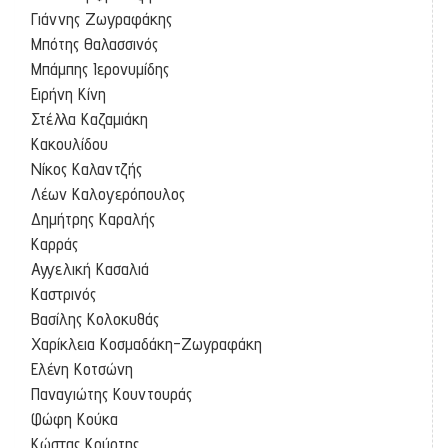
Γιάννης Ζωγραφάκης
Μπότης Θαλασσινός
Μπάμπης Ιερονυμίδης
Ειρήνη Κίνη
Στέλλα Καζαμιάκη
Κακουλίδου
Νίκος Καλαντζής
Λέων Καλογερόπουλος
Δημήτρης Καραλής
Καρράς
Αγγελική Κασαλιά
Καστρινός
Βασίλης Κολοκυθάς
Χαρίκλεια Κοσμαδάκη-Ζωγραφάκη
Ελένη Κοτσώνη
Παναγιώτης Κουντουράς
Φώφη Κούκα
Κώστας Κούρτης