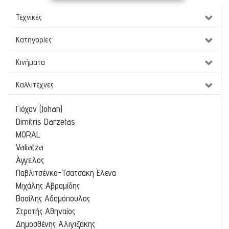
Τεχνικές
Κατηγορίες
Κινήματα
Καλλιτέχνες
Γιόχαν (Johan)
Dimitris Darzetas
MORAL
Valiatza
Άγγελος
Παβλιτσένκο-Τσατσάκη Έλενα
Μιχάλης Αβραμίδης
Βασίλης Αδαμόπουλος
Στρατής Αθηναίος
Δημοσθένης Αλιγιζάκης