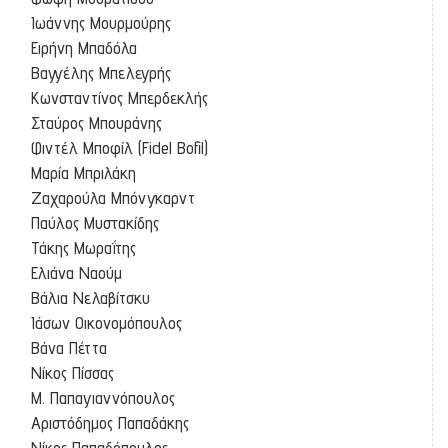
Ιωάννης Μουρμούρης
Ειρήνη Μπαδόλα
Βαγγέλης Μπελεγρής
Κωνσταντίνος Μπερδεκλής
Σταύρος Μπουράνης
Φιντέλ Μποφίλ (Fidel Bofil)
Μαρία Μπριλάκη
Ζαχαρούλα Μπόνγκαρντ
Παύλος Μυστακίδης
Τάκης Μωραΐτης
Ελιάνα Ναούμ
Βάλια Νελαβίτσκυ
Ιάσων Οικονομόπουλος
Βάνα Πέττα
Νίκος Πίσσας
Μ. Παπαγιαννόπουλος
Αριστόδημος Παπαδάκης
Νίκος Παπαδόπουλος