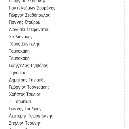
Γεώργιος Σκουρλής
Παντελεήμων Σουράνης
Γιώργος Σταθόπουλος
Γιάννης Σταύρου
Διονυσία Στεφανάτου
Στυλιανάκης
Τάσος Σύντελης
Ταμπακάκη
Ταμπακάκη
Ευάγγελος Τζαβάρας
Τηνήσιος
Δημήτρης Τηνιακός
Γεώργιος Τορνεσάκης
Χρήστος Τσέλιος
Τ. Τσαμπίκα
Γιάννης Τσελίρης
Λευτέρης Τσιμογιάννης
Σπήλιος Τσούνης