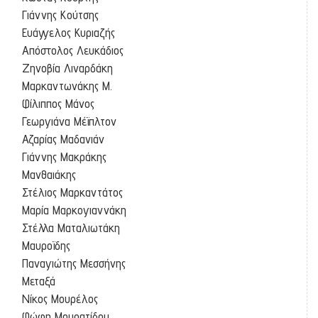
Γιάννης Κούτσης
Ευάγγελος Κυριαζής
Απόστολος Λευκάδιος
Ζηνοβία Λιναρδάκη
Μαρκαντωνάκης Μ.
Φίλιππος Μάνος
Γεωργιάνα Μέϊπλτον
Αζαρίας Μαδανιάν
Γιάννης Μακράκης
Μανθαιάκης
Στέλιος Μαρκαντάτος
Μαρία Μαρκογιαννάκη
Στέλλα Ματαλιωτάκη
Μαυροϊδης
Παναγιώτης Μεσσήνης
Μεταξά
Νίκος Μουρέλος
Φώφη Μουρατίδου