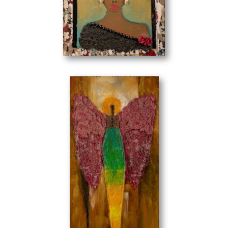
συνεχίζει με θάρρος και να αφήσει στην άκρη την
απελπισία που παραμονεύει στην άκρη. Τα έργα και η
φαντασία της, μέσα από τα λαμπερά της μάτια, δίνουν
φως, κουράγιο και θετική ενέργεια στη ζωή.
Φρίντα
(50 x 60 cm)
Έργα της κοσμούν ιδιωτικές συλλογές στην Ελλάδα και το
εξωτερικό. Έχει λάβει μέρος σε ομαδικές εκθέσεις και οι
γνωστές της τέχνης έχουν μιλήσει με ευμενή σχόλια για
την δουλειά της.