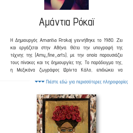
Αμάντια Ρόκαϊ
Η Δημιουργός Amantia Rrokaj γεννήθηκε το 1980. Ζει
και εργάζεται στην Αθήνα. Θέτει την υπογραφή της
τέχνης της (Amy_fine_arts), με την οποία παρουσιάζει
τους πίνακες και τις δημιουργίες της. Το παράδειγμα της,
η Μεξικάνα ζωγράφος Φρίντα Κάλο, επιδιώκει να
συνοδεύει την σημερινή γυναίκα, η οποία παρόλο που
Πιέστε εδώ για περισσότερες πληροφορίες
δεν πιστεύει στην μετενσάρκωση των ανθρώπων, πιστεύει
και γνωρίζει με λαχτάρα την μετενσάρκωσή της τέχνης
και του ταλέντου. Σήμερα ζωγραφίζει και σύνθετει τοπία
και φιγούρες με ανακυκλώσιμα υλικά και έχει πολλά
όνειρα για το μέλλον. Κάθε δημιουργία της είναι ένα
κομμάτι ψυχής, το οποίο το χαρίζει όταν οι σωματικοί της
πόνοι είναι αφόρητοι. Η τέχνη της δίνει ελπίδα για να