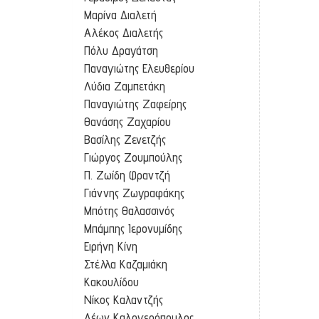
Μαρίνα Διαλετή
Αλέκος Διαλετής
Πόλυ Δραγάτση
Παναγιώτης Ελευθερίου
Λύδια Ζαμπετάκη
Παναγιώτης Ζαφείρης
Θανάσης Ζαχαρίου
Βασίλης Ζενετζής
Γιώργος Ζουμπούλης
Π. Ζωίδη Φραντζή
Γιάννης Ζωγραφάκης
Μπότης Θαλασσινός
Μπάμπης Ιερονυμίδης
Ειρήνη Κίνη
Στέλλα Καζαμιάκη
Κακουλίδου
Νίκος Καλαντζής
Λέων Καλογερόπουλος