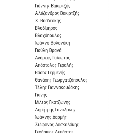
Γιάννης Βακιρτζής
Αλέξανδρος Βακιρτζής
Χ. Βασδέσκης
Βλαδίμηρος
Βλαχόπουλος
Ιωάννα Βολανάκη
Γιούλη Βρανά
Ανδρέας Γαλιώτος
Απόστολος Γεραλής
Βάσος Γερμενής
Θανάσης Γεωργατζόπουλος
Τέλης Γιαννακουδάκης
Γκίνης
Μίλτος Γκατζώνης
Δημήτρης Γοναλάκης
Ιωάννης Δαρμής
Στέφανος Δασκαλάκης
Γεράσιμος Δεπάστας