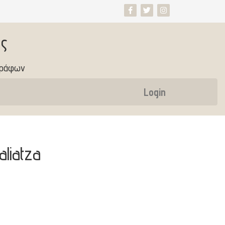
ς
γράφων
Login
aliatza