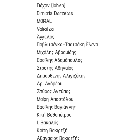
Γιόχαν (Johan)
Dimitris Darzetas
MORAL
Valiatza
Άγγελος
Παβλιτσένκο-Τσατσάκη Έλενα
Μιχάλης Αβραμίδης
Βασίλης Αδαμόπουλος
Στρατής Αθηναίος
Δημοσθένης Αλιγιζάκης
Αρ. Ανδρέου
Σπύρος Αντύπας
Nature
Μαίρη Αποστόλου
Βασίλης Βαγιάννης
Κική Βαθυπέτρου
Ι. Βακαλός
Καίτη Βακιρτζή
Αθανάσιος Βακιρτζής