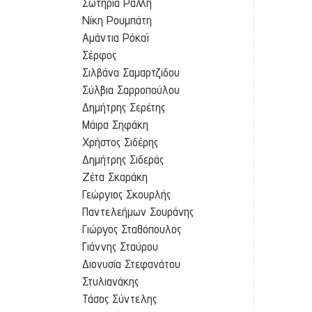
Σωτηρία Ράλλη
Νίκη Ρουμπάτη
Αμάντια Ρόκαϊ
Σέρφος
Σιλβάνα Σαμαρτζιδου
Σύλβια Σαρροπούλου
Δημήτρης Σερέτης
Μάιρα Σηφάκη
Χρήστος Σιδέρης
Δημήτρης Σιδεράς
Ζέτα Σκαράκη
Γεώργιος Σκουρλής
Παντελεήμων Σουράνης
Γιώργος Σταθόπουλος
Γιάννης Σταύρου
Διονυσία Στεφανάτου
Στυλιανάκης
Τάσος Σύντελης