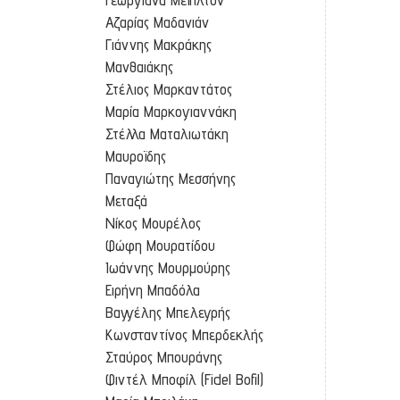
Αζαρίας Μαδανιάν
Γιάννης Μακράκης
Μανθαιάκης
Στέλιος Μαρκαντάτος
Μαρία Μαρκογιαννάκη
Στέλλα Ματαλιωτάκη
Μαυροϊδης
Παναγιώτης Μεσσήνης
Μεταξά
Νίκος Μουρέλος
Φώφη Μουρατίδου
Ιωάννης Μουρμούρης
Ειρήνη Μπαδόλα
Βαγγέλης Μπελεγρής
Κωνσταντίνος Μπερδεκλής
Σταύρος Μπουράνης
Φιντέλ Μποφίλ (Fidel Bofil)