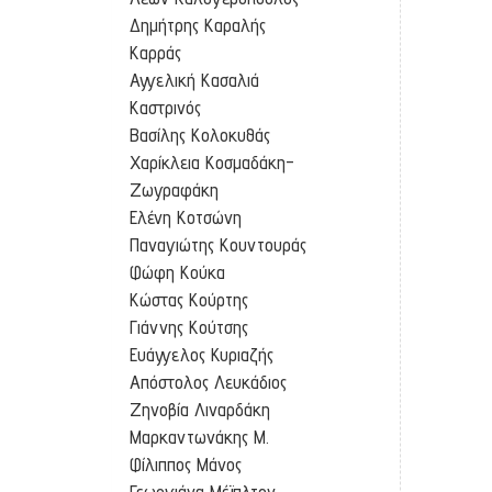
Δημήτρης Καραλής
Καρράς
Αγγελική Κασαλιά
Καστρινός
Βασίλης Κολοκυθάς
Χαρίκλεια Κοσμαδάκη-
Ζωγραφάκη
Ελένη Κοτσώνη
Παναγιώτης Κουντουράς
Φώφη Κούκα
Κώστας Κούρτης
Γιάννης Κούτσης
Ευάγγελος Κυριαζής
Απόστολος Λευκάδιος
Ζηνοβία Λιναρδάκη
Μαρκαντωνάκης Μ.
Φίλιππος Μάνος
Γεωργιάνα Μέϊπλτον