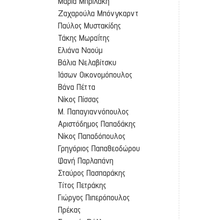
Μαρία Μπριλάκη
Ζαχαρούλα Μπόνγκαρντ
Παύλος Μυστακίδης
Τάκης Μωραΐτης
Ελιάνα Ναούμ
Βάλια Νελαβίτσκυ
Ιάσων Οικονομόπουλος
Βάνα Πέττα
Νίκος Πίσσας
Μ. Παπαγιαννόπουλος
Αριστόδημος Παπαδάκης
Νίκος Παπαδόπουλος
Γρηγόριος Παπαθεοδώρου
Φανή Παρλαπάνη
Σταύρος Πασπαράκης
Τίτος Πετράκης
Γιώργος Πιπερόπουλος
Πρέκας