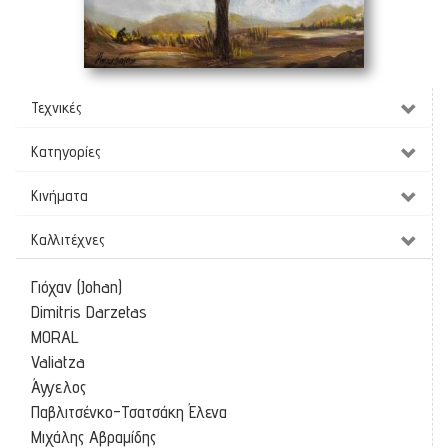
Τοπίο
(70 x 50 cm)
Τεχνικές
Κατηγορίες
Κινήματα
Καλλιτέχνες
Γιόχαν (Johan)
Dimitris Darzetas
MORAL
Valiatza
Άγγελος
Παβλιτσένκο-Τσατσάκη Έλενα
Μιχάλης Αβραμίδης