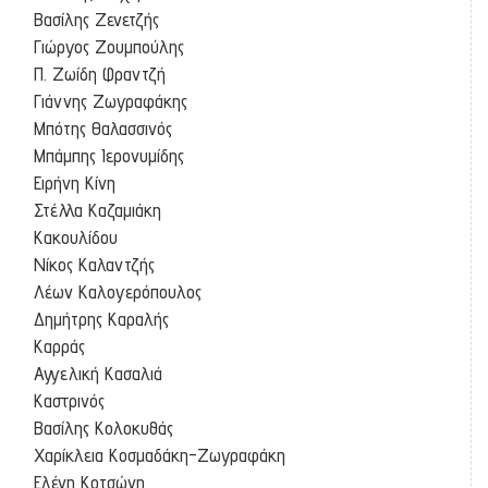
Βασίλης Ζενετζής
Γιώργος Ζουμπούλης
Π. Ζωίδη Φραντζή
Γιάννης Ζωγραφάκης
Μπότης Θαλασσινός
Μπάμπης Ιερονυμίδης
Ειρήνη Κίνη
Στέλλα Καζαμιάκη
Κακουλίδου
Νίκος Καλαντζής
Λέων Καλογερόπουλος
Δημήτρης Καραλής
Καρράς
Αγγελική Κασαλιά
Καστρινός
Βασίλης Κολοκυθάς
Χαρίκλεια Κοσμαδάκη-Ζωγραφάκη
Ελένη Κοτσώνη