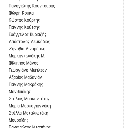
Παναγιώτης Κουντουράς
Φώφη Κούκα
Κώστας Κούρτης
Γιάννης Κούτσης
Ευάγγελος Κυριαζής
Απόστολος Λευκάδιος
Ζηνοβία Λιναρδάκη
Μαρκαντωνάκης Μ.
Φίλιππος Μάνος
Γεωργιάνα Μέϊπλτον
Αζαρίας Μαδανιάν
Γιάννης Μακράκης
Μανθαιάκης
Στέλιος Μαρκαντάτος
Μαρία Μαρκογιαννάκη
Στέλλα Ματαλιωτάκη
Μαυροϊδης
Παναγιώτης Μεσσήνης