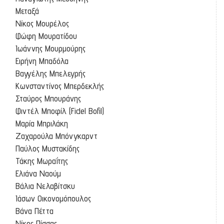
Μεταξά
Νίκος Μουρέλος
Φώφη Μουρατίδου
Ιωάννης Μουρμούρης
Ειρήνη Μπαδόλα
Βαγγέλης Μπελεγρής
Κωνσταντίνος Μπερδεκλής
Σταύρος Μπουράνης
Φιντέλ Μποφίλ (Fidel Bofil)
Μαρία Μπριλάκη
Ζαχαρούλα Μπόνγκαρντ
Παύλος Μυστακίδης
Τάκης Μωραΐτης
Ελιάνα Ναούμ
Βάλια Νελαβίτσκυ
Ιάσων Οικονομόπουλος
Βάνα Πέττα
Νίκος Πίσσας