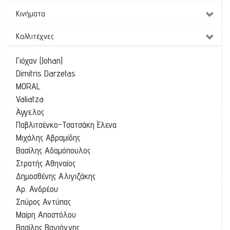
Κινήματα
Καλλιτέχνες
Γιόχαν (Johan)
Dimitris Darzetas
MORAL
Valiatza
Άγγελος
Παβλιτσένκο-Τσατσάκη Έλενα
Μιχάλης Αβραμίδης
Βασίλης Αδαμόπουλος
Στρατής Αθηναίος
Δημοσθένης Αλιγιζάκης
Αρ. Ανδρέου
Σπύρος Αντύπας
Μαίρη Αποστόλου
Βασίλης Βαγιάννης