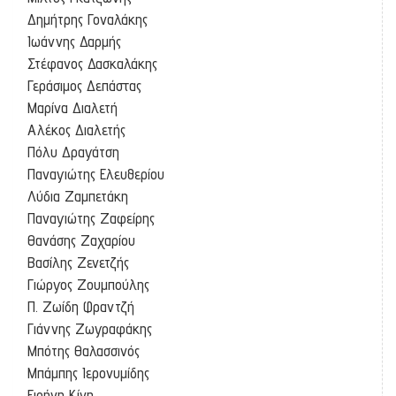
Δημήτρης Γοναλάκης
Ιωάννης Δαρμής
Στέφανος Δασκαλάκης
Γεράσιμος Δεπάστας
Μαρίνα Διαλετή
Αλέκος Διαλετής
Πόλυ Δραγάτση
Παναγιώτης Ελευθερίου
Λύδια Ζαμπετάκη
Παναγιώτης Ζαφείρης
Θανάσης Ζαχαρίου
Βασίλης Ζενετζής
Γιώργος Ζουμπούλης
Π. Ζωίδη Φραντζή
Γιάννης Ζωγραφάκης
Μπότης Θαλασσινός
Μπάμπης Ιερονυμίδης
Ειρήνη Κίνη