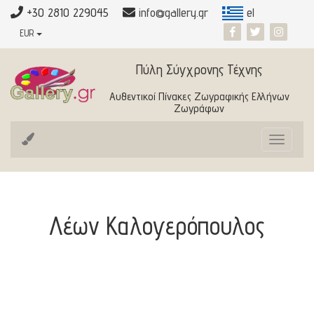
+30 2810 229045
info@gallery.gr
el
EUR
Πύλη Σύγχρονης Τέχνης
Αυθεντικοί Πίνακες Ζωγραφικής Ελλήνων
Ζωγράφων
Toggle
navigat
Λέων Καλογερόπουλος