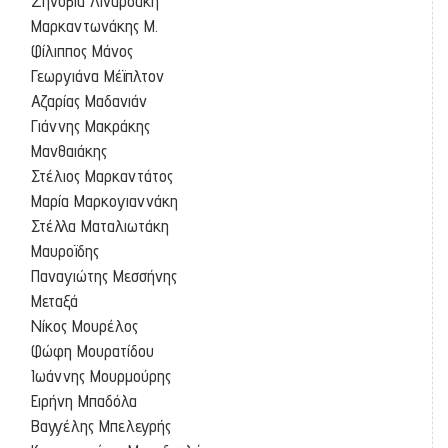
Ζηνοβία Λιναρδάκη
Μαρκαντωνάκης Μ.
Φίλιππος Μάνος
Γεωργιάνα Μέϊπλτον
Αζαρίας Μαδανιάν
Γιάννης Μακράκης
Μανθαιάκης
Στέλιος Μαρκαντάτος
Μαρία Μαρκογιαννάκη
Στέλλα Ματαλιωτάκη
Μαυροϊδης
Παναγιώτης Μεσσήνης
Μεταξά
Νίκος Μουρέλος
Φώφη Μουρατίδου
Ιωάννης Μουρμούρης
Ειρήνη Μπαδόλα
Βαγγέλης Μπελεγρής