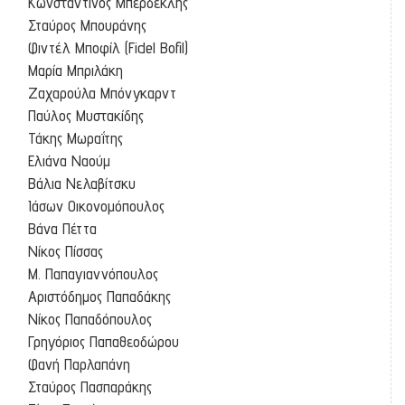
Κωνσταντίνος Μπερδεκλής
Σταύρος Μπουράνης
Φιντέλ Μποφίλ (Fidel Bofil)
Μαρία Μπριλάκη
Ζαχαρούλα Μπόνγκαρντ
Παύλος Μυστακίδης
Τάκης Μωραΐτης
Ελιάνα Ναούμ
Βάλια Νελαβίτσκυ
Ιάσων Οικονομόπουλος
Βάνα Πέττα
Νίκος Πίσσας
Μ. Παπαγιαννόπουλος
Αριστόδημος Παπαδάκης
Νίκος Παπαδόπουλος
Γρηγόριος Παπαθεοδώρου
Φανή Παρλαπάνη
Σταύρος Πασπαράκης