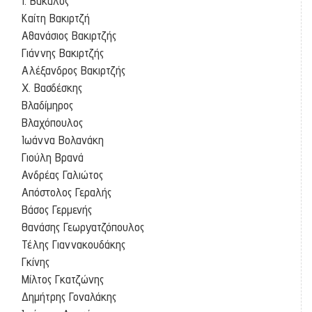
Ι. Βακαλός
Καίτη Βακιρτζή
Αθανάσιος Βακιρτζής
Γιάννης Βακιρτζής
Αλέξανδρος Βακιρτζής
Χ. Βασδέσκης
Βλαδίμηρος
Βλαχόπουλος
Ιωάννα Βολανάκη
Γιούλη Βρανά
Ανδρέας Γαλιώτος
Απόστολος Γεραλής
Βάσος Γερμενής
Θανάσης Γεωργατζόπουλος
Τέλης Γιαννακουδάκης
Γκίνης
Μίλτος Γκατζώνης
Δημήτρης Γοναλάκης