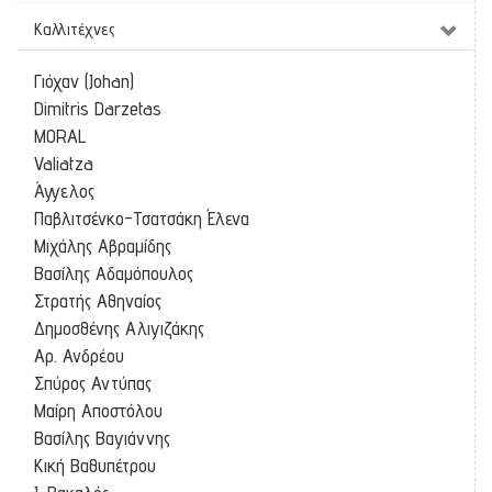
Καλλιτέχνες
Γιόχαν (Johan)
Dimitris Darzetas
MORAL
Valiatza
Άγγελος
Παβλιτσένκο-Τσατσάκη Έλενα
Μιχάλης Αβραμίδης
Βασίλης Αδαμόπουλος
Στρατής Αθηναίος
Δημοσθένης Αλιγιζάκης
Αρ. Ανδρέου
Σπύρος Αντύπας
Μαίρη Αποστόλου
Βασίλης Βαγιάννης
Κική Βαθυπέτρου