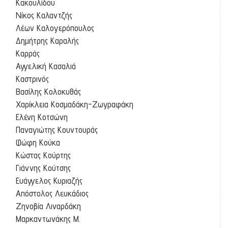
Κακουλίδου
Νίκος Καλαντζής
Λέων Καλογερόπουλος
Δημήτρης Καραλής
Καρράς
Αγγελική Κασαλιά
Καστρινός
Βασίλης Κολοκυθάς
Χαρίκλεια Κοσμαδάκη-Ζωγραφάκη
Ελένη Κοτσώνη
Παναγιώτης Κουντουράς
Φώφη Κούκα
Κώστας Κούρτης
Γιάννης Κούτσης
Ευάγγελος Κυριαζής
Απόστολος Λευκάδιος
Ζηνοβία Λιναρδάκη
Μαρκαντωνάκης Μ.