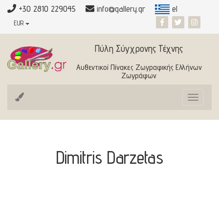
+30 2810 229045
info@gallery.gr
el
EUR
Πύλη Σύγχρονης Τέχνης
Αυθεντικοί Πίνακες Ζωγραφικής Ελλήνων
Ζωγράφων
Toggle
navigat
Dimitris Darzetas