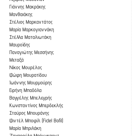
Γιάννης Μακράκης
Μανθαιάκης
Στέλιος Μαρκαντάτος
Μαρία Μαρκογιαννάκη
Στέλλα Ματαλιωτάκη
Μαυροϊδης
Παναγιώτης Μεσσήνης
Μεταξά
Νίκος Μουρέλος
Φώφη Μουρατίδου
Ιωάννης Μουρμούρης
Ειρήνη Μπαδόλα
Βαγγέλης Μπελεγρής
Κωνσταντίνος Μπερδεκλής
Σταύρος Μπουράνης
Φιντέλ Μποφίλ (Fidel Bofil)
Μαρία Μπριλάκη
Ζαχαρούλα Μπόνγκαρντ