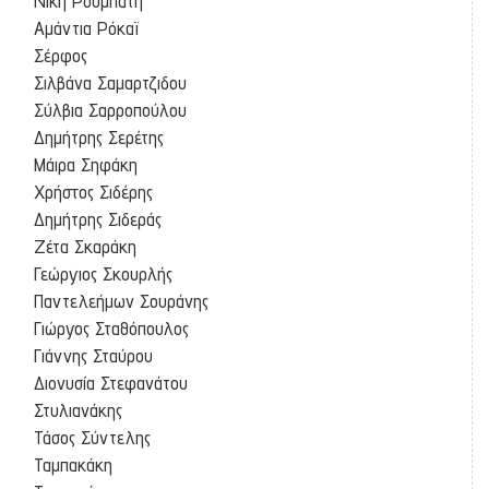
Νίκη Ρουμπάτη
Αμάντια Ρόκαϊ
Σέρφος
Σιλβάνα Σαμαρτζιδου
Σύλβια Σαρροπούλου
Δημήτρης Σερέτης
Μάιρα Σηφάκη
Χρήστος Σιδέρης
Δημήτρης Σιδεράς
Ζέτα Σκαράκη
Γεώργιος Σκουρλής
Παντελεήμων Σουράνης
Γιώργος Σταθόπουλος
Γιάννης Σταύρου
Διονυσία Στεφανάτου
Στυλιανάκης
Τάσος Σύντελης
Ταμπακάκη