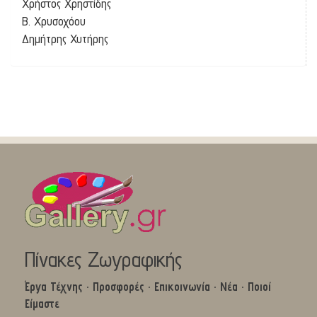
Χρήστος Χρηστίδης
Β. Χρυσοχόου
Δημήτρης Χυτήρης
Πίνακες Ζωγραφικής
Έργα Τέχνης
·
Προσφορές
·
Επικοινωνία
·
Νέα
·
Ποιοί
Είμαστε