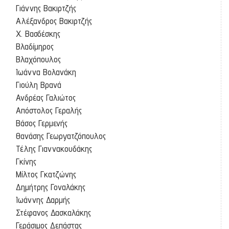
Γιάννης Βακιρτζής
Αλέξανδρος Βακιρτζής
Χ. Βασδέσκης
Βλαδίμηρος
Βλαχόπουλος
Ιωάννα Βολανάκη
Γιούλη Βρανά
Ανδρέας Γαλιώτος
Απόστολος Γεραλής
Βάσος Γερμενής
Θανάσης Γεωργατζόπουλος
Τέλης Γιαννακουδάκης
Γκίνης
Μίλτος Γκατζώνης
Δημήτρης Γοναλάκης
Ιωάννης Δαρμής
Στέφανος Δασκαλάκης
Γεράσιμος Δεπάστας