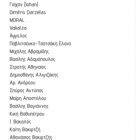
Γιόχαν (Johan)
Dimitris Darzetas
MORAL
Valiatza
Άγγελος
Παβλιτσένκο-Τσατσάκη Έλενα
Μιχάλης Αβραμίδης
Βασίλης Αδαμόπουλος
Στρατής Αθηναίος
Δημοσθένης Αλιγιζάκης
Αρ. Ανδρέου
Σπύρος Αντύπας
Μαίρη Αποστόλου
Βασίλης Βαγιάννης
Κική Βαθυπέτρου
Ι. Βακαλός
Καίτη Βακιρτζή
Αθανάσιος Βακιρτζής