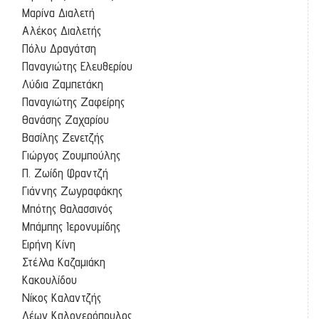
Μαρίνα Διαλετή
Αλέκος Διαλετής
Πόλυ Δραγάτση
Παναγιώτης Ελευθερίου
Λύδια Ζαμπετάκη
Παναγιώτης Ζαφείρης
Θανάσης Ζαχαρίου
Βασίλης Ζενετζής
Γιώργος Ζουμπούλης
Π. Ζωίδη Φραντζή
Γιάννης Ζωγραφάκης
Μπότης Θαλασσινός
Μπάμπης Ιερονυμίδης
Ειρήνη Κίνη
Στέλλα Καζαμιάκη
Κακουλίδου
Νίκος Καλαντζής
Λέων Καλογερόπουλος