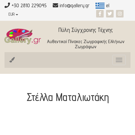
+30 2810 229045
info@gallery.gr
el
EUR
Πύλη Σύγχρονης Τέχνης
Αυθεντικοί Πίνακες Ζωγραφικής Ελλήνων
Ζωγράφων
Toggle
navigat
Στέλλα Ματαλιωτάκη