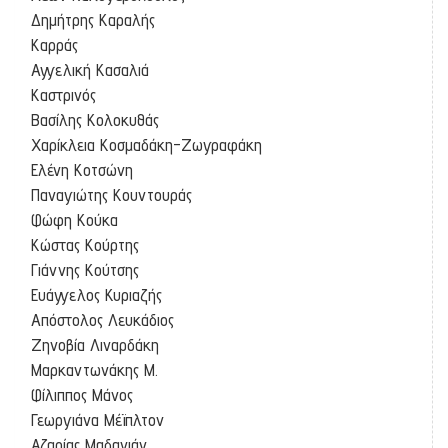
Δημήτρης Καραλής
Καρράς
Αγγελική Κασαλιά
Καστρινός
Βασίλης Κολοκυθάς
Χαρίκλεια Κοσμαδάκη-Ζωγραφάκη
Ελένη Κοτσώνη
Παναγιώτης Κουντουράς
Φώφη Κούκα
Κώστας Κούρτης
Γιάννης Κούτσης
Ευάγγελος Κυριαζής
Απόστολος Λευκάδιος
Ζηνοβία Λιναρδάκη
Μαρκαντωνάκης Μ.
Φίλιππος Μάνος
Γεωργιάνα Μέϊπλτον
Αζαρίας Μαδανιάν