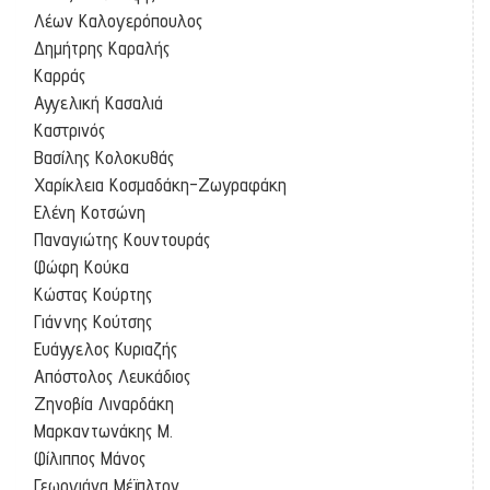
Λέων Καλογερόπουλος
Δημήτρης Καραλής
Καρράς
Αγγελική Κασαλιά
Καστρινός
Βασίλης Κολοκυθάς
Χαρίκλεια Κοσμαδάκη-Ζωγραφάκη
Ελένη Κοτσώνη
Παναγιώτης Κουντουράς
Φώφη Κούκα
Κώστας Κούρτης
Γιάννης Κούτσης
Ευάγγελος Κυριαζής
Απόστολος Λευκάδιος
Ζηνοβία Λιναρδάκη
Μαρκαντωνάκης Μ.
Φίλιππος Μάνος
Γεωργιάνα Μέϊπλτον