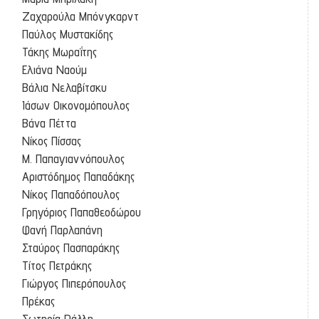
Ζαχαρούλα Μπόνγκαρντ
Παύλος Μυστακίδης
Τάκης Μωραΐτης
Ελιάνα Ναούμ
Βάλια Νελαβίτσκυ
Ιάσων Οικονομόπουλος
Βάνα Πέττα
Νίκος Πίσσας
Μ. Παπαγιαννόπουλος
Αριστόδημος Παπαδάκης
Νίκος Παπαδόπουλος
Γρηγόριος Παπαθεοδώρου
Φανή Παρλαπάνη
Σταύρος Πασπαράκης
Τίτος Πετράκης
Γιώργος Πιπερόπουλος
Πρέκας
Σωτηρία Ράλλη