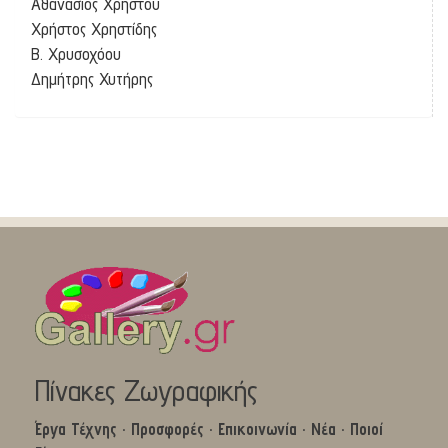
Αθανάσιος Χρήστου
Χρήστος Χρηστίδης
Β. Χρυσοχόου
Δημήτρης Χυτήρης
Πίνακες Ζωγραφικής
Έργα Τέχνης
·
Προσφορές
·
Επικοινωνία
·
Νέα
·
Ποιοί