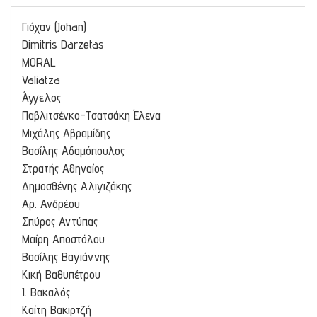
Γιόχαν (Johan)
Dimitris Darzetas
MORAL
Valiatza
Άγγελος
Παβλιτσένκο-Τσατσάκη Έλενα
Μιχάλης Αβραμίδης
Βασίλης Αδαμόπουλος
Στρατής Αθηναίος
Δημοσθένης Αλιγιζάκης
Αρ. Ανδρέου
Σπύρος Αντύπας
Μαίρη Αποστόλου
Βασίλης Βαγιάννης
Κική Βαθυπέτρου
Ι. Βακαλός
Καίτη Βακιρτζή