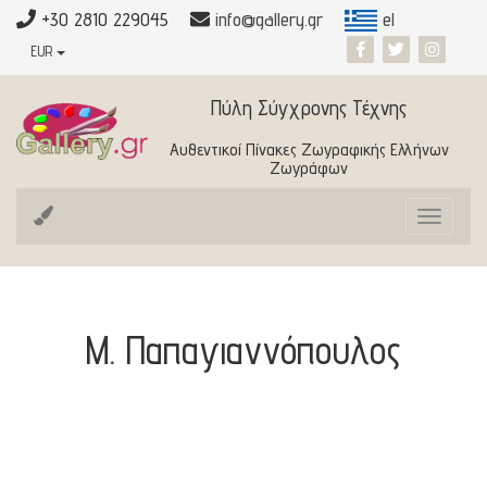
+30 2810 229045
info@gallery.gr
el
EUR
Πύλη Σύγχρονης Τέχνης
Αυθεντικοί Πίνακες Ζωγραφικής Ελλήνων
Ζωγράφων
Toggle
navigat
Μ. Παπαγιαννόπουλος