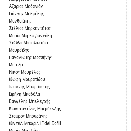
Αζαρίας Μαδανιάν
Γιάννης Μακράκης
Μανθαιάκης
Στέλιος Μαρκαντάτος
Μαρία Μαρκογιαννάκη
Στέλλα Ματαλιωτάκη
Μαυροϊδης
Παναγιώτης Μεσσήνης
Μεταξά
Νίκος Μουρέλος
Φώφη Μουρατίδου
Ιωάννης Μουρμούρης
Ειρήνη Μπαδόλα
Βαγγέλης Μπελεγρής
Κωνσταντίνος Μπερδεκλής
Σταύρος Μπουράνης
Φιντέλ Μποφίλ (Fidel Bofil)
Μαρία Μπριλάκη