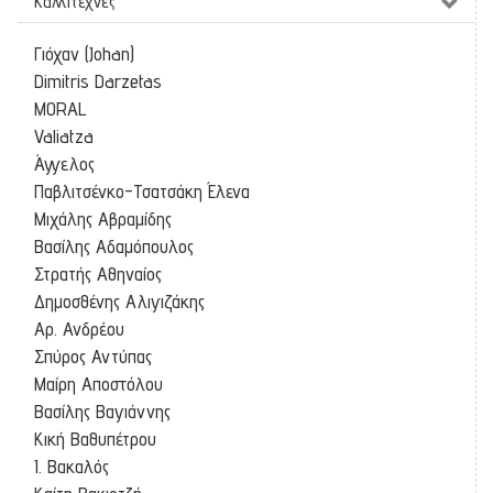
Καλλιτέχνες
Γιόχαν (Johan)
Dimitris Darzetas
MORAL
Valiatza
Άγγελος
Παβλιτσένκο-Τσατσάκη Έλενα
Μιχάλης Αβραμίδης
Βασίλης Αδαμόπουλος
Στρατής Αθηναίος
Δημοσθένης Αλιγιζάκης
Αρ. Ανδρέου
Σπύρος Αντύπας
Μαίρη Αποστόλου
Βασίλης Βαγιάννης
Κική Βαθυπέτρου
Ι. Βακαλός