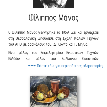
Φίλιππος Μάνος
Ο Φίλιππος Μάνος γεννήθηκε το 1959. Ζει και εργάζεται
στη Θεσσαλονίκη. Σπούδασε στη Σχολή Καλών Τεχνών
του ΑΠΘ με δασκάλους του, Δ. Κοντό και Γ. Μήλιο.
Είναι μέλος του Επιμελητηρίου Εικαστικών Τεχνών
Ελλάδος και μέλος του Συλλόγου Εικαστικών
Καλλιτεχνών Βορείου Ελλάδος. Έχει ποικίλες εκθέσεις
στο
Πιέστε εδώ για περισσότερες πληροφορίες
ενεργητικό του, πανελλαδικά. Με ένα μοναδικό ύφος που
χαρακτηρίζει τον καλλιτέχνη, πλέον εργάζεται και ως
καθηγητής εικαστικών τεχνών σε διάφορες σχολές.
Νεκρή Φύση με φρούτα
(50 x 34 cm)