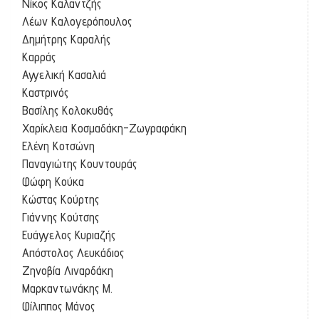
Νίκος Καλαντζής
Λέων Καλογερόπουλος
Δημήτρης Καραλής
Καρράς
Αγγελική Κασαλιά
Καστρινός
Βασίλης Κολοκυθάς
Χαρίκλεια Κοσμαδάκη-Ζωγραφάκη
Ελένη Κοτσώνη
Παναγιώτης Κουντουράς
Φώφη Κούκα
Κώστας Κούρτης
Γιάννης Κούτσης
Ευάγγελος Κυριαζής
Απόστολος Λευκάδιος
Ζηνοβία Λιναρδάκη
Μαρκαντωνάκης Μ.
Φίλιππος Μάνος