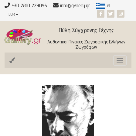
+30 2810 229045
info@gallery.gr
el
EUR
Πύλη Σύγχρονης Τέχνης
Αυθεντικοί Πίνακες Ζωγραφικής Ελλήνων
Ζωγράφων
Toggle
navigat