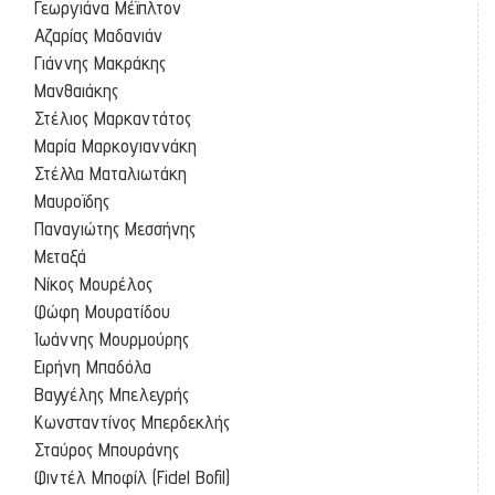
Γεωργιάνα Μέϊπλτον
Αζαρίας Μαδανιάν
Γιάννης Μακράκης
Μανθαιάκης
Στέλιος Μαρκαντάτος
Μαρία Μαρκογιαννάκη
Στέλλα Ματαλιωτάκη
Μαυροϊδης
Παναγιώτης Μεσσήνης
Μεταξά
Νίκος Μουρέλος
Φώφη Μουρατίδου
Ιωάννης Μουρμούρης
Ειρήνη Μπαδόλα
Βαγγέλης Μπελεγρής
Κωνσταντίνος Μπερδεκλής
Σταύρος Μπουράνης
Φιντέλ Μποφίλ (Fidel Bofil)