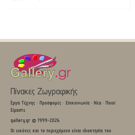
Πίνακες Ζωγραφικής
Έργα Τέχνης
·
Προσφορές
·
Επικοινωνία
·
Νέα
·
Ποιοί
Είμαστε
gallery.gr © 1999-2026
Οι εικόνες και το περιεχόμενο είναι ιδιοκτησία του