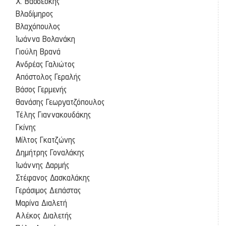
Χ. Βασδέσκης
Βλαδίμηρος
Βλαχόπουλος
Ιωάννα Βολανάκη
Γιούλη Βρανά
Ανδρέας Γαλιώτος
Απόστολος Γεραλής
Βάσος Γερμενής
Θανάσης Γεωργατζόπουλος
Τέλης Γιαννακουδάκης
Γκίνης
Μίλτος Γκατζώνης
Δημήτρης Γοναλάκης
Ιωάννης Δαρμής
Στέφανος Δασκαλάκης
Γεράσιμος Δεπάστας
Μαρίνα Διαλετή
Αλέκος Διαλετής