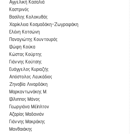
Αγγελική Κασαλιά
Καστρινός
Βασίλης Κολοκυθάς
Χαρίκλεια Κοσμαδάκη-Ζωγραφάκη
Ελένη Κοτσώνη
Παναγιώτης Κουντουράς
Φώφη Κούκα
Κώστας Κούρτης
Γιάννης Κούτσης
Ευάγγελος Κυριαζής
Απόστολος Λευκάδιος
Ζηνοβία Λιναρδάκη
Μαρκαντωνάκης Μ.
Φίλιππος Μάνος
Γεωργιάνα Μέϊπλτον
Αζαρίας Μαδανιάν
Γιάννης Μακράκης
Μανθαιάκης