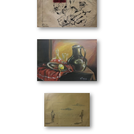
Κράτημα
(50 x 32 cm)
Νεκρή Φύση
(50 x 35 cm)
Μολύβι
(38 x 28 cm)