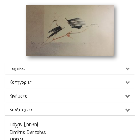
Σχέδιο
(70 x 41 cm)
Τεχνικές
Κατηγορίες
Κινήματα
Καλλιτέχνες
Γιόχαν (Johan)
Dimitris Darzetas
MORAL