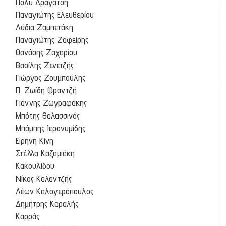
Πόλυ Δραγάτση
Παναγιώτης Ελευθερίου
Λύδια Ζαμπετάκη
Παναγιώτης Ζαφείρης
Θανάσης Ζαχαρίου
Βασίλης Ζενετζής
Γιώργος Ζουμπούλης
Π. Ζωίδη Φραντζή
Γιάννης Ζωγραφάκης
Μπότης Θαλασσινός
Μπάμπης Ιερονυμίδης
Ειρήνη Κίνη
Στέλλα Καζαμιάκη
Κακουλίδου
Νίκος Καλαντζής
Λέων Καλογερόπουλος
Δημήτρης Καραλής
Καρράς