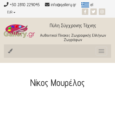
+30 2810 229045
info@gallery.gr
el
EUR
Πύλη Σύγχρονης Τέχνης
Αυθεντικοί Πίνακες Ζωγραφικής Ελλήνων
Ζωγράφων
Toggle
navigat
Νίκος Μουρέλος