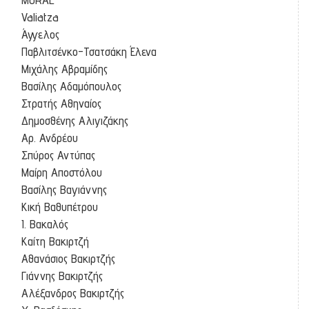
Valiatza
Άγγελος
Παβλιτσένκο-Τσατσάκη Έλενα
Μιχάλης Αβραμίδης
Βασίλης Αδαμόπουλος
Στρατής Αθηναίος
Δημοσθένης Αλιγιζάκης
Αρ. Ανδρέου
Σπύρος Αντύπας
Μαίρη Αποστόλου
Βασίλης Βαγιάννης
Κική Βαθυπέτρου
Ι. Βακαλός
Καίτη Βακιρτζή
Αθανάσιος Βακιρτζής
Γιάννης Βακιρτζής
Αλέξανδρος Βακιρτζής