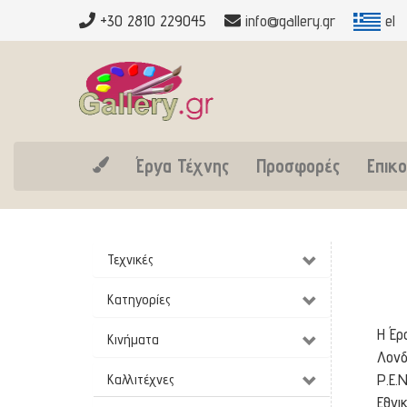
+30 2810 229045
info@gallery.gr
el
Έργα Τέχνης
Προσφορές
Επικο
Τεχνικές
Κατηγορίες
Η Έρ
Κινήματα
Λονδ
P.E.
Καλλιτέχνες
Εθνι