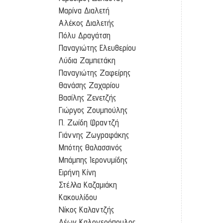
Μαρίνα Διαλετή
Αλέκος Διαλετής
Πόλυ Δραγάτση
Παναγιώτης Ελευθερίου
Λύδια Ζαμπετάκη
Παναγιώτης Ζαφείρης
Θανάσης Ζαχαρίου
Βασίλης Ζενετζής
Γιώργος Ζουμπούλης
Π. Ζωίδη Φραντζή
Γιάννης Ζωγραφάκης
Μπότης Θαλασσινός
Μπάμπης Ιερονυμίδης
Ειρήνη Κίνη
Στέλλα Καζαμιάκη
Κακουλίδου
Νίκος Καλαντζής
Λέων Καλογερόπουλος