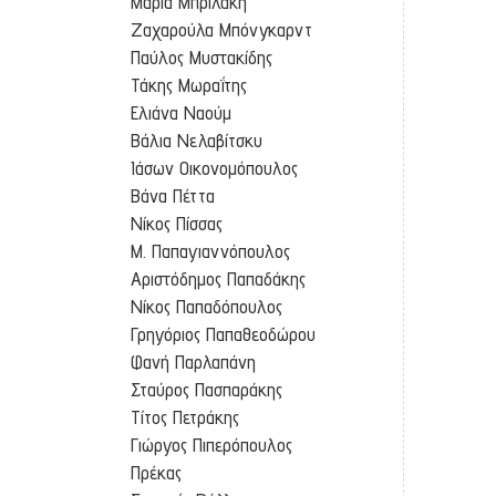
Μαρία Μπριλάκη
Ζαχαρούλα Μπόνγκαρντ
Παύλος Μυστακίδης
Τάκης Μωραΐτης
Ελιάνα Ναούμ
Βάλια Νελαβίτσκυ
Ιάσων Οικονομόπουλος
Βάνα Πέττα
Νίκος Πίσσας
Μ. Παπαγιαννόπουλος
Αριστόδημος Παπαδάκης
Νίκος Παπαδόπουλος
Γρηγόριος Παπαθεοδώρου
Φανή Παρλαπάνη
Σταύρος Πασπαράκης
Τίτος Πετράκης
Γιώργος Πιπερόπουλος
Πρέκας