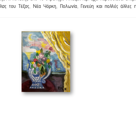
λας του Τέξας, Νέα Υόρκη, Πολωνία, Γενεύη και πολλές άλλες πό
σεις στην Ελλάδα και στο εξωτερικό. Αναφορά στο έργο της έχει γίνε
οί έχουν ασχοληθεί με το έργο της όπως το BBC2, η γερμανική
ονται σε ελληνικές, ξένες και δημόσιες και ιδιωτικές συλλογές.
g
(40 x 50 cm)