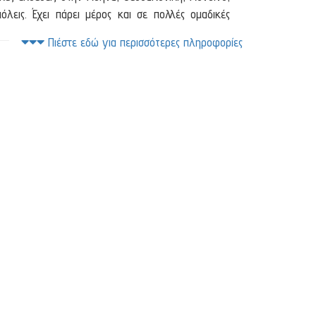
λεις. Έχει πάρει μέρος και σε πολλές ομαδικές
ι σε πολλές ελληνικές και ξένες εκδόσεις. Επίσης
Πιέστε εδώ για περισσότερες πληροφορίες
 W.D.R. και η τηλεόραση του Τέξας. Έργα της