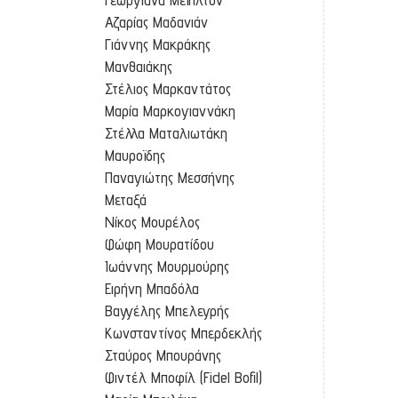
Αζαρίας Μαδανιάν
Γιάννης Μακράκης
Μανθαιάκης
Στέλιος Μαρκαντάτος
Μαρία Μαρκογιαννάκη
Στέλλα Ματαλιωτάκη
Μαυροϊδης
Παναγιώτης Μεσσήνης
Μεταξά
Νίκος Μουρέλος
Φώφη Μουρατίδου
Ιωάννης Μουρμούρης
Ειρήνη Μπαδόλα
Βαγγέλης Μπελεγρής
Κωνσταντίνος Μπερδεκλής
Σταύρος Μπουράνης
Φιντέλ Μποφίλ (Fidel Bofil)