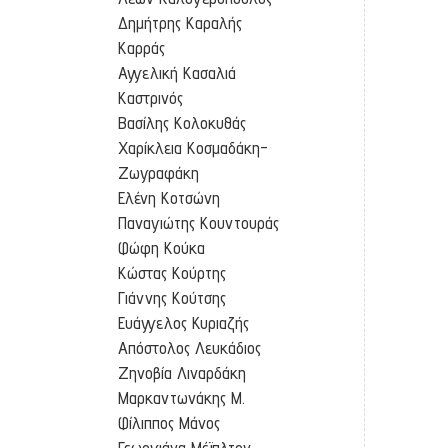
Δημήτρης Καραλής
Καρράς
Αγγελική Κασαλιά
Καστρινός
Βασίλης Κολοκυθάς
Χαρίκλεια Κοσμαδάκη-
Ζωγραφάκη
Ελένη Κοτσώνη
Παναγιώτης Κουντουράς
Φώφη Κούκα
Κώστας Κούρτης
Γιάννης Κούτσης
Ευάγγελος Κυριαζής
Απόστολος Λευκάδιος
Ζηνοβία Λιναρδάκη
Μαρκαντωνάκης Μ.
Φίλιππος Μάνος
Γεωργιάνα Μέϊπλτον