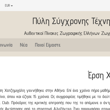
EUR
Πύλη Σύγχρονης Τέχνη
Αυθεντικοί Πίνακες Ζωγραφικής Ελλήνων Ζω
ινωνία
Νέα
Ποιοί Είμαστε
Έρση 
ση Χατζημιχάλη γεννήθηκε στην Αθήνα. Επί ένα χρόνο πήρα μαθήμ
ίνο, όπου και έζησε 15 χρόνια. Ως συγγραφέας τιμήθηκε με το δεύ
N. Club. Πρόεδρος της κριτικής επιτροπής που της το απέμεινε ο ά
κής Αντίστασης από το στρατηγό Αλεξάντερ. Έχει παρουσιάσει ατομ