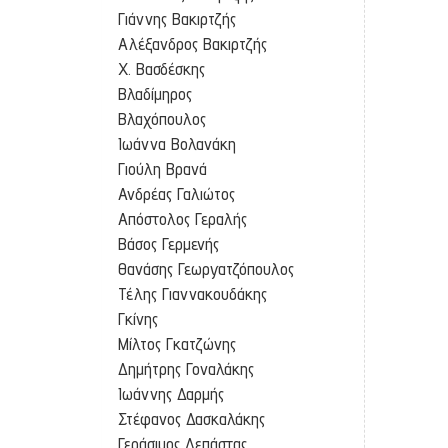
Γιάννης Βακιρτζής
Αλέξανδρος Βακιρτζής
Χ. Βασδέσκης
Βλαδίμηρος
Βλαχόπουλος
Ιωάννα Βολανάκη
Γιούλη Βρανά
Ανδρέας Γαλιώτος
Απόστολος Γεραλής
Βάσος Γερμενής
Θανάσης Γεωργατζόπουλος
Τέλης Γιαννακουδάκης
Γκίνης
Μίλτος Γκατζώνης
Δημήτρης Γοναλάκης
Ιωάννης Δαρμής
Στέφανος Δασκαλάκης
Γεράσιμος Δεπάστας