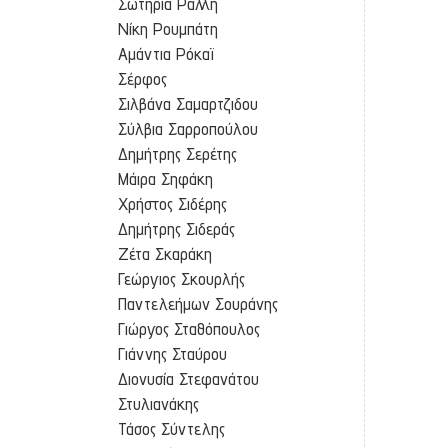
Σωτηρία Ράλλη
Νίκη Ρουμπάτη
Αμάντια Ρόκαϊ
Σέρφος
Σιλβάνα Σαμαρτζιδου
Σύλβια Σαρροπούλου
Δημήτρης Σερέτης
Μάιρα Σηφάκη
Χρήστος Σιδέρης
Δημήτρης Σιδεράς
Ζέτα Σκαράκη
Γεώργιος Σκουρλής
Παντελεήμων Σουράνης
Γιώργος Σταθόπουλος
Γιάννης Σταύρου
Διονυσία Στεφανάτου
Στυλιανάκης
Τάσος Σύντελης