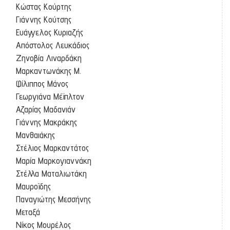
Κώστας Κούρτης
Γιάννης Κούτσης
Ευάγγελος Κυριαζής
Απόστολος Λευκάδιος
Ζηνοβία Λιναρδάκη
Μαρκαντωνάκης Μ.
Φίλιππος Μάνος
Γεωργιάνα Μέϊπλτον
Αζαρίας Μαδανιάν
Γιάννης Μακράκης
Μανθαιάκης
Στέλιος Μαρκαντάτος
Μαρία Μαρκογιαννάκη
Στέλλα Ματαλιωτάκη
Μαυροϊδης
Παναγιώτης Μεσσήνης
Μεταξά
Νίκος Μουρέλος