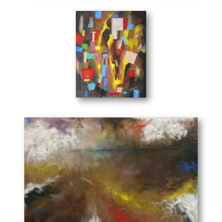
απεικόνιση της ψυχής του εκείνη την στιγμή. Δεν
περιμένει από κάτι να έχει ψυχή, αλλά να του δώσει την
δικιά του.
Έχει λάβει μέρος στις ομαδικές εκθέσεις
ζωγραφικής:
06 /1998 – CINEΠαράδεισος, Κορυδαλλός
Άτιτλο Νο4
( x cm)
07-08 / 2013 – ΒΜWAthens, Γλυφάδα.
Ο Ευάγγελος Τζαβάρας στο κάθε έργο τέχνης του, αποτελεί
ένα περίτεχνο καλλιτεχνικό δημιούργημα γιατί και ο ίδιος
είναι ένας δημιουργός που μπορεί από την εικονική
ζωγραφική ξαφνικά να παράγει δημιουργίες ανεικονικές.
Σε όλες τις συνθέσεις του απεικονίζει τον ίδιο του τον
εαυτό, ένα συνονθύλευμα συναισθημάτων. Σχεδιάζοντας και
συνδυάζοντας ψυχρά με θερμά χρώματα μας προσφέρει