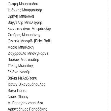
Φώφη Μουρατίδου
Ιωάννης Μουρμούρης
Ειρήνη Μπαδόλα
Βαγγέλης Μπελεγρής
Κωνσταντίνος Μπερδεκλής
Σταύρος Μπουράνης
Φιντέλ Μποφίλ (Fidel Bofil)
Μαρία Μπριλάκη
Ζαχαρούλα Μπόνγκαρντ
Παύλος Μυστακίδης
Τάκης Μωραΐτης
Ελιάνα Ναούμ
Βάλια Νελαβίτσκυ
Ιάσων Οικονομόπουλος
Βάνα Πέττα
Νίκος Πίσσας
Μ. Παπαγιαννόπουλος
Αριστόδημος Παπαδάκης