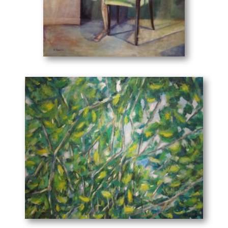
που δεν έχει παντού το ίδιο πλάτος. Σε ποιά σημεία η
γραμμή πρέπει να αυξομειώνεται για να δώσει το
ζητούμενο αποτέλεσμα και τις ανάλογες συγκινήσεις
στον άνθρωπο; Στο σημείο αυτό ολοκληρώνονται και οι
Η θλίψη μέσα στα μάτια σου...
(80 x 100 cm)
σπουδές του στην ζωγραφική. Έχοντας αποκτήσει ένα
σωστό υπόβαθρο συνεχίζει την ζωγραφική και τις
αναζητήσεις του πλέον μόνος του.
Παράλληλα με τη ζωγραφική φοιτά στη σχολή
Μαθηματικών του Πανεπιστημίου Αθηνών και μελετά τα
μαθηματικά σαν προέκταση της εσωτερικής του
αναζήτησης. Θεωρεί τη μελέτη αυτή ως μια άλλη μορφή
έκφρασης. Ολοκληρώνει τις μεταπτυχιακές του σπουδές
στο χώρο της πληροφορικής και απασχολείται ως
ΙTManagerσε πολυεθνική τράπεζα. Συνεχίζει τις
ζωγραφικές του δημιουργίες αναζητώντας τρόπους
“εξομολόγησης και ψυχικής κάθαρσης”. Για τον Ευάγγελο
Τζαβάρα είναι το ίδιο να ζωγραφίσει ένα βάζο με το να
Οι λεμονοπορτοκαλιές
(100 x 80 cm)
ζωγραφίσει ένα γυμνό. Το αποτέλεσμα θέλει να είναι η