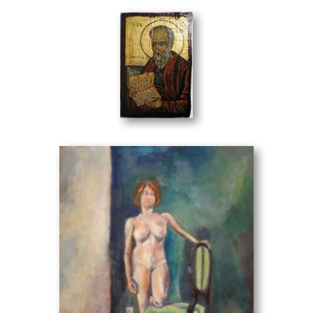
συναισθημάτων και εσωτερικού ψαξίματος της ψυχής.
Εκείνη την στιγμή και χάρη της αγιογραφίας κατάλαβε
και τον λόγο που ζωγραφίζει. Ήταν η ανάγκη του να
εκφράσει τα συναισθήματά του τις συγκεκριμένες στιγμές
της ζωής του σαν μία άλλη μορφή εξομολόγησης.
Το 1998-1999 πιο ώριμος συνεχίζει στο εργαστήρι του
Άγιος Ιωάννης
(26 x 38 cm)
Βασίλη Κατσιβελάκη. Εκεί ο χώρος λειτουργούσε και σαν
τόπος συζητήσεων για τις τέχνες και η γνωριμία του με
πολλούς καλλιτέχνες τον οδηγεί όλο και πιο βαθειά στην
ζωγραφική. Επισκέπτεται πολλές εκθέσεις ζωγραφικής και
μελετά ιστορία τέχνης. Σαν φυσική εξέλιξη αρχίζει να
δημιουργεί από άλλη οπτική γωνία. Από τότε ο κόσμος
παύει να είναι ο ίδιος για τον καλλιτέχνη. Δεν βλέπει
πλέον το θέμα αλλά ένα σύνολο αντιθέσεων και
γραμμών. Αρχίζει να δουλεύει με φόρμες και αναζητά τις
σχέσεις μεταξύ τους. Αρχίζουν οι αναζητήσεις, όπως το
διαφορετικό αποτέλεσμα που μπορεί να δώσει μία γραμμή