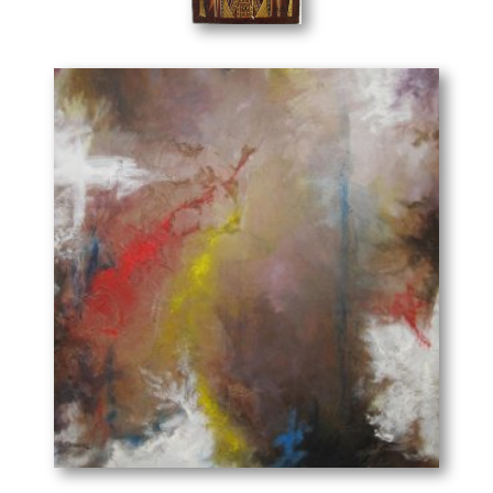
χρώμα. Πειραματίστηκε πάνω σε χαρτί, ξύλο, μουσαμά
Αγία Ειρήνη
(25 x 38 cm)
και καρτολίνες χρησιμοποιώντας χρώματα ακρυλικά,
λάδια, τέμπερες και μελάνια.
Το 1996-1997 συνεχίζει τις σπουδές του στην
ζωγραφική στην σχολή “Έοργον” στο πεδίο του Άρεως.
Το 1997-1998 παρακολουθεί μαθήματα ζωγραφικής και
αγιογραφίας στο δημοτικό εργαστήρι του δήμου
Κορυδαλλού όπου και γνωρίζεται με τον γνωστό
ζωγράφο Βασίλη Κατσιβελάκη. Εκεί αρχίζει τη δική του
γραφή ο καλλιτέχνης Ευάγγελος Τζαβάρας, γιατί μπορεί
να εκφραστεί ελεύθερα έξω από νόρμες και θέματα.
Ήρθε η στιγμή να αποδώσει ζωγραφικά ολοκληρωμένα
με δικές του σκέψεις και τεχνική. Ο καλλιτέχνης στην
Αγιογραφία γνώρισε μια πολύ μοντέρνα ζωγραφική με
θαυμάσια υλικά και τεχνοτροπίες που πραγματικά
“χτυπάει” τον θεατή στην καρδιά του παροπλίζοντας τις
Στην Ε.Γ. "Γιατί ακόμα όταν σε κοιτάζω"
(120 x 100 cm)
όποιες αντιστάσεις. Ζωγραφική που κάθε γραμμή έχει
μέσα της την αρμονία και κάθε εικόνα κρύβει ένα πλήθος