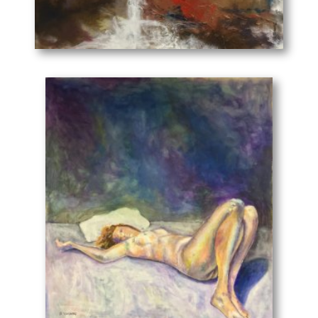
ένα άρτιο εικαστικό αποτέλεσμα.
OΕυάγγελος Τζαβάρας αντλεί τεχνικές στα έργα του για την
Ανεικονικό
(120 x 100 cm)
κάθε φόρμα που θα χρησιμοποιήσει εικονική ή ανεικονική
από διάφορα καλλιτεχνικά κινήματα που αναπτύχτηκαν και
επικράτησαν κατά την περίοδο του 20ο αιώνα. Η
μοναδικότητα του κάθε έργου αντιπροσωπεύει την
εκφραστικότητα και την δυναμικότητα του καλλιτέχνη, ο
όποιος διακρίνεται από την ιδιόμορφη σφραγίδα του.
Τα βιώματα και οι εμπειρίες του δημιουργού μεταφέρονται
σε έργα τέχνης και είναι ένα αντιπροσωπευτικό δείγμα του
εξαιρετικού ταλέντου του. Η επιβλητικότητα των έργων του
προκαλεί την φαντασία του κάθε θεατή, o οποίος μπαίνει σε
μια διαδικασία να ερμηνεύσει και να εμπεδώσει τη σημασία
των έργων. Πόσοι ενδιαφέρονται να βιώσουν αυτή την
πραγματικά εξαίσια εμπειρία και να πορευτούν στο δρόμο
της τέχνης ;
Υπάρχει πολυπλοκότητα στα ιδεολογικά εικαστικά κινήματα