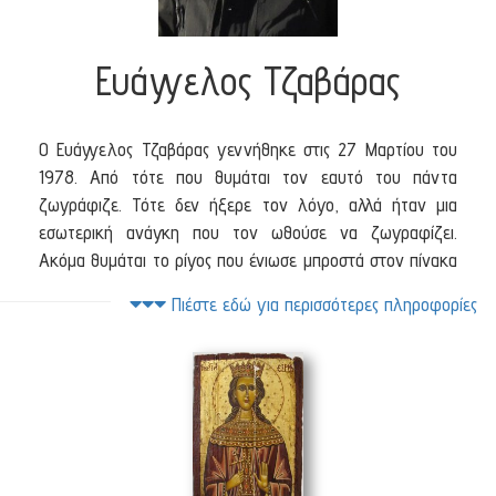
Ευάγγελος Τζαβάρας
Ο Ευάγγελος Τζαβάρας γεννήθηκε στις 27 Μαρτίου του
1978. Από τότε που θυμάται τον εαυτό του πάντα
ζωγράφιζε. Τότε δεν ήξερε τον λόγο, αλλά ήταν μια
εσωτερική ανάγκη που τον ωθούσε να ζωγραφίζει.
Ακόμα θυμάται το ρίγος που ένιωσε μπροστά στον πίνακα
του Γκίκα “Το εργαστήρι του καλλιτέχνη” στην Εθνική
Πιέστε εδώ για περισσότερες πληροφορίες
Πινακοθήκη, μαθητής στην 1η Γυμνασίου. Τότε κατάλαβε
ότι η ζωγραφική ήταν για αυτόν τόσο σημαντική που δεν
θα την άφηνε ποτέ στην ζωή του.
Στο Λύκειο η ανάγκη αυτή τον οδήγησε στο να αρχίσει
να μελετά βιβλία για τις εικαστικές τέχνες. Για ένα χρόνο
μετά το Λύκειο παρακολούθησε μαθήματα ζωγραφικής
στην ιδιωτική σχολή “Πλάκα” μελετώντας σχέδιο και