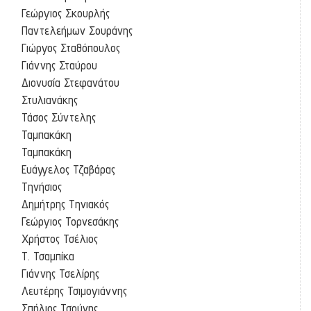
Γεώργιος Σκουρλής
Παντελεήμων Σουράνης
Γιώργος Σταθόπουλος
Γιάννης Σταύρου
Διονυσία Στεφανάτου
Στυλιανάκης
Τάσος Σύντελης
Ταμπακάκη
Ταμπακάκη
Ευάγγελος Τζαβάρας
Τηνήσιος
Δημήτρης Τηνιακός
Γεώργιος Τορνεσάκης
Χρήστος Τσέλιος
Τ. Τσαμπίκα
Γιάννης Τσελίρης
Λευτέρης Τσιμογιάννης
Σπήλιος Τσούνης