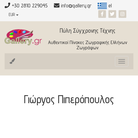
+30 2810 229045
info@gallery.gr
el
EUR
Πύλη Σύγχρονης Τέχνης
Αυθεντικοί Πίνακες Ζωγραφικής Ελλήνων
Ζωγράφων
Toggle
navigat
Γιώργος Πιπερόπουλος