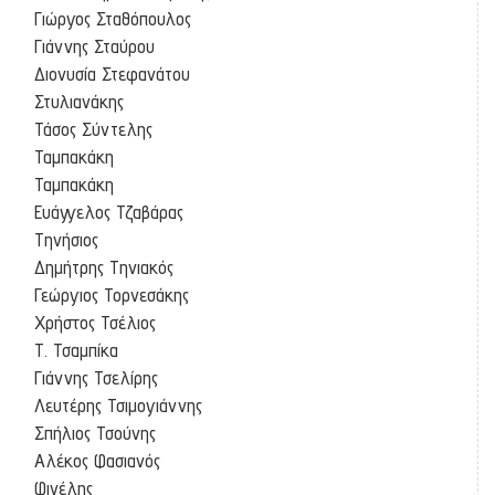
Γιώργος Σταθόπουλος
Γιάννης Σταύρου
Διονυσία Στεφανάτου
Στυλιανάκης
Τάσος Σύντελης
Ταμπακάκη
Ταμπακάκη
Ευάγγελος Τζαβάρας
Τηνήσιος
Δημήτρης Τηνιακός
Γεώργιος Τορνεσάκης
Χρήστος Τσέλιος
Τ. Τσαμπίκα
Γιάννης Τσελίρης
Λευτέρης Τσιμογιάννης
Σπήλιος Τσούνης
Αλέκος Φασιανός
Φινέλης