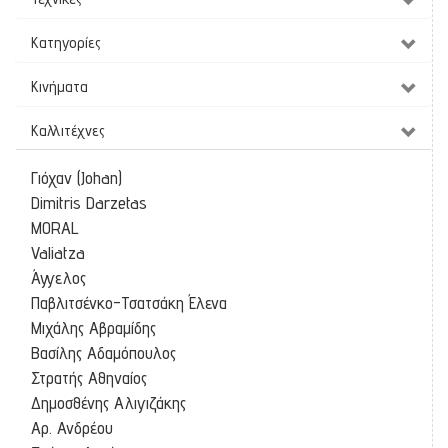
Κατηγορίες
Κινήματα
Καλλιτέχνες
Γιόχαν (Johan)
Dimitris Darzetas
MORAL
Valiatza
Άγγελος
Παβλιτσένκο-Τσατσάκη Έλενα
Μιχάλης Αβραμίδης
Βασίλης Αδαμόπουλος
Στρατής Αθηναίος
Δημοσθένης Αλιγιζάκης
Αρ. Ανδρέου