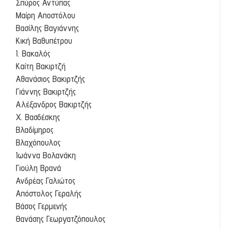
Σπύρος Αντύπας
Μαίρη Αποστόλου
Βασίλης Βαγιάννης
Κική Βαθυπέτρου
Ι. Βακαλός
Καίτη Βακιρτζή
Αθανάσιος Βακιρτζής
Γιάννης Βακιρτζής
Αλέξανδρος Βακιρτζής
Χ. Βασδέσκης
Βλαδίμηρος
Βλαχόπουλος
Ιωάννα Βολανάκη
Γιούλη Βρανά
Ανδρέας Γαλιώτος
Απόστολος Γεραλής
Βάσος Γερμενής
Θανάσης Γεωργατζόπουλος