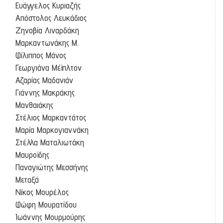
Ευάγγελος Κυριαζής
Απόστολος Λευκάδιος
Ζηνοβία Λιναρδάκη
Μαρκαντωνάκης Μ.
Φίλιππος Μάνος
Γεωργιάνα Μέϊπλτον
Αζαρίας Μαδανιάν
Γιάννης Μακράκης
Μανθαιάκης
Στέλιος Μαρκαντάτος
Μαρία Μαρκογιαννάκη
Στέλλα Ματαλιωτάκη
Μαυροϊδης
Παναγιώτης Μεσσήνης
Μεταξά
Νίκος Μουρέλος
Φώφη Μουρατίδου
Ιωάννης Μουρμούρης