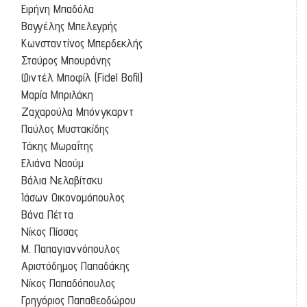
Ειρήνη Μπαδόλα
Βαγγέλης Μπελεγρής
Κωνσταντίνος Μπερδεκλής
Σταύρος Μπουράνης
Φιντέλ Μποφίλ (Fidel Bofil)
Μαρία Μπριλάκη
Ζαχαρούλα Μπόνγκαρντ
Παύλος Μυστακίδης
Τάκης Μωραΐτης
Ελιάνα Ναούμ
Βάλια Νελαβίτσκυ
Ιάσων Οικονομόπουλος
Βάνα Πέττα
Νίκος Πίσσας
Μ. Παπαγιαννόπουλος
Αριστόδημος Παπαδάκης
Νίκος Παπαδόπουλος
Γρηγόριος Παπαθεοδώρου