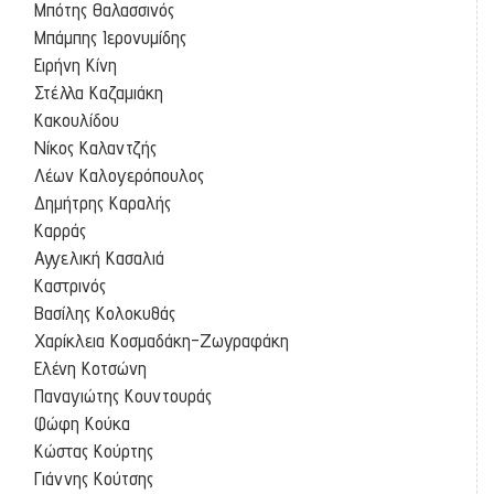
Μπότης Θαλασσινός
Μπάμπης Ιερονυμίδης
Ειρήνη Κίνη
Στέλλα Καζαμιάκη
Κακουλίδου
Νίκος Καλαντζής
Λέων Καλογερόπουλος
Δημήτρης Καραλής
Καρράς
Αγγελική Κασαλιά
Καστρινός
Βασίλης Κολοκυθάς
Χαρίκλεια Κοσμαδάκη-Ζωγραφάκη
Ελένη Κοτσώνη
Παναγιώτης Κουντουράς
Φώφη Κούκα
Κώστας Κούρτης
Γιάννης Κούτσης