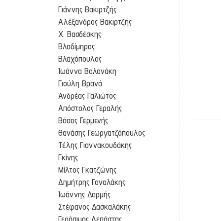
Γιάννης Βακιρτζής
Αλέξανδρος Βακιρτζής
Χ. Βασδέσκης
Βλαδίμηρος
Βλαχόπουλος
Ιωάννα Βολανάκη
Γιούλη Βρανά
Ανδρέας Γαλιώτος
Απόστολος Γεραλής
Βάσος Γερμενής
Θανάσης Γεωργατζόπουλος
Τέλης Γιαννακουδάκης
Γκίνης
Μίλτος Γκατζώνης
Δημήτρης Γοναλάκης
Ιωάννης Δαρμής
Στέφανος Δασκαλάκης
Γεράσιμος Δεπάστας