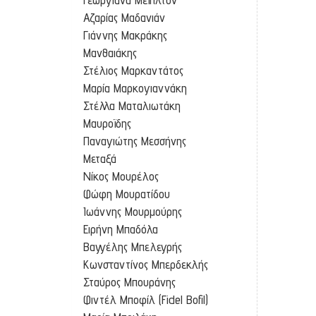
Αζαρίας Μαδανιάν
Γιάννης Μακράκης
Μανθαιάκης
Στέλιος Μαρκαντάτος
Μαρία Μαρκογιαννάκη
Στέλλα Ματαλιωτάκη
Μαυροϊδης
Παναγιώτης Μεσσήνης
Μεταξά
Νίκος Μουρέλος
Φώφη Μουρατίδου
Ιωάννης Μουρμούρης
Ειρήνη Μπαδόλα
Βαγγέλης Μπελεγρής
Κωνσταντίνος Μπερδεκλής
Σταύρος Μπουράνης
Φιντέλ Μποφίλ (Fidel Bofil)