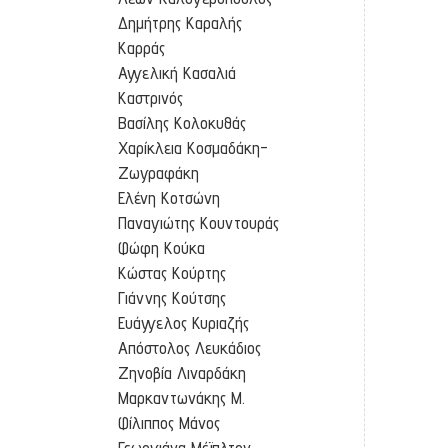
Δημήτρης Καραλής
Καρράς
Αγγελική Κασαλιά
Καστρινός
Βασίλης Κολοκυθάς
Χαρίκλεια Κοσμαδάκη-
Ζωγραφάκη
Ελένη Κοτσώνη
Παναγιώτης Κουντουράς
Φώφη Κούκα
Κώστας Κούρτης
Γιάννης Κούτσης
Ευάγγελος Κυριαζής
Απόστολος Λευκάδιος
Ζηνοβία Λιναρδάκη
Μαρκαντωνάκης Μ.
Φίλιππος Μάνος
Γεωργιάνα Μέϊπλτον