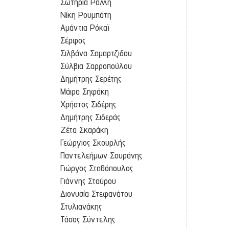
Σωτηρία Ράλλη
Νίκη Ρουμπάτη
Αμάντια Ρόκαϊ
Σέρφος
Σιλβάνα Σαμαρτζιδου
Σύλβια Σαρροπούλου
Δημήτρης Σερέτης
Μάιρα Σηφάκη
Χρήστος Σιδέρης
Δημήτρης Σιδεράς
Ζέτα Σκαράκη
Γεώργιος Σκουρλής
Παντελεήμων Σουράνης
Γιώργος Σταθόπουλος
Γιάννης Σταύρου
Διονυσία Στεφανάτου
Στυλιανάκης
Τάσος Σύντελης