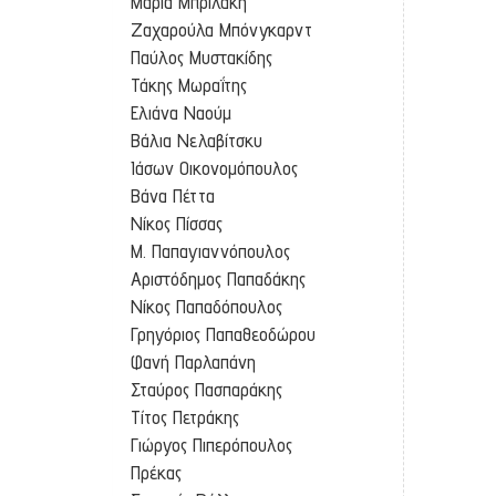
Μαρία Μπριλάκη
Ζαχαρούλα Μπόνγκαρντ
Παύλος Μυστακίδης
Τάκης Μωραΐτης
Ελιάνα Ναούμ
Βάλια Νελαβίτσκυ
Ιάσων Οικονομόπουλος
Βάνα Πέττα
Νίκος Πίσσας
Μ. Παπαγιαννόπουλος
Αριστόδημος Παπαδάκης
Νίκος Παπαδόπουλος
Γρηγόριος Παπαθεοδώρου
Φανή Παρλαπάνη
Σταύρος Πασπαράκης
Τίτος Πετράκης
Γιώργος Πιπερόπουλος
Πρέκας