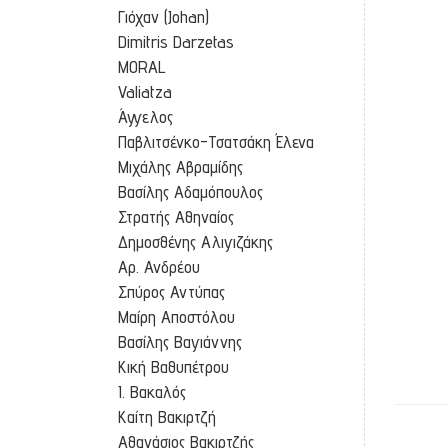
Γιόχαν (Johan)
Dimitris Darzetas
MORAL
Valiatza
Άγγελος
Παβλιτσένκο-Τσατσάκη Έλενα
Μιχάλης Αβραμίδης
Βασίλης Αδαμόπουλος
Στρατής Αθηναίος
Δημοσθένης Αλιγιζάκης
Αρ. Ανδρέου
Σπύρος Αντύπας
Μαίρη Αποστόλου
Βασίλης Βαγιάννης
Κική Βαθυπέτρου
Ι. Βακαλός
Καίτη Βακιρτζή
Αθανάσιος Βακιρτζής