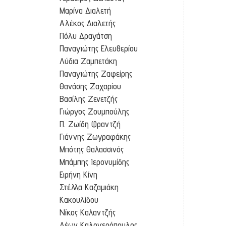
Μαρίνα Διαλετή
Αλέκος Διαλετής
Πόλυ Δραγάτση
Παναγιώτης Ελευθερίου
Λύδια Ζαμπετάκη
Παναγιώτης Ζαφείρης
Θανάσης Ζαχαρίου
Βασίλης Ζενετζής
Γιώργος Ζουμπούλης
Π. Ζωίδη Φραντζή
Γιάννης Ζωγραφάκης
Μπότης Θαλασσινός
Μπάμπης Ιερονυμίδης
Ειρήνη Κίνη
Στέλλα Καζαμιάκη
Κακουλίδου
Νίκος Καλαντζής
Λέων Καλογερόπουλος