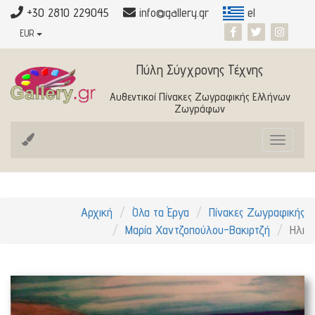
+30 2810 229045
info@gallery.gr
el
EUR
Πύλη Σύγχρονης Τέχνης
Αυθεντικοί Πίνακες Ζωγραφικής Ελλήνων
Ζωγράφων
Toggle
navigat
Αρχική
Όλα τα Έργα
Πίνακες Ζωγραφικής
Μαρία Χαντζοπούλου-Βακιρτζή
Ηλι