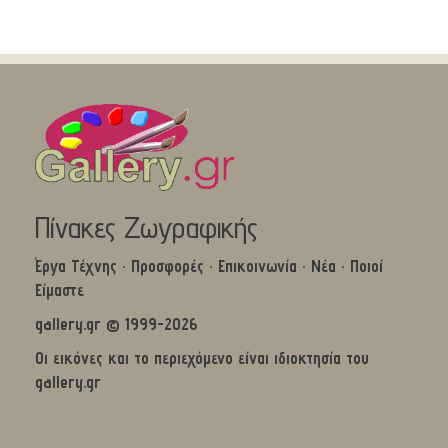
Πίνακες Ζωγραφικής
Έργα Τέχνης
·
Προσφορές
·
Επικοινωνία
·
Νέα
·
Ποιοί
Είμαστε
gallery.gr © 1999-2026
Οι εικόνες και το περιεχόμενο είναι ιδιοκτησία του
gallery.gr